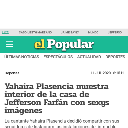
HOY:
CASO LIZETH MARZANO
JAIME BAYLY
MUNDO
JEFFERSON F
ÚLTIMAS NOTICIAS
ESPECTÁCULOS
ACTUALIDAD
DEPORTES
Deportes
11 JUL 2020 | 8:15 H
Yahaira Plasencia muestra
interior de la casa de
Jefferson Farfán con sexys
imágenes
La cantante Yahaira Plasencia decidió compartir con sus
seguidores de Instagram las instalaciones del inmueble