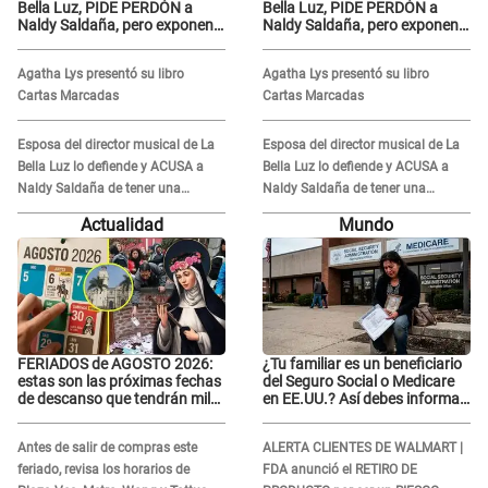
Bella Luz, PIDE PERDÓN a
Bella Luz, PIDE PERDÓN a
Naldy Saldaña, pero exponen
Naldy Saldaña, pero exponen
audio donde le reclama por
audio donde le reclama por
VIDEOS: "No hay necesidad de
VIDEOS: "No hay necesidad de
Agatha Lys presentó su libro
Agatha Lys presentó su libro
grabar"
grabar"
Cartas Marcadas
Cartas Marcadas
Esposa del director musical de La
Esposa del director musical de La
Bella Luz lo defiende y ACUSA a
Bella Luz lo defiende y ACUSA a
Naldy Saldaña de tener una
Naldy Saldaña de tener una
relación con él y otros integrantes
relación con él y otros integrantes
Actualidad
Mundo
FERIADOS de AGOSTO 2026:
¿Tu familiar es un beneficiario
estas son las próximas fechas
del Seguro Social o Medicare
de descanso que tendrán miles
en EE.UU.? Así debes informar
de peruanos
sobre su muerte para EVITAR
COBROS
Antes de salir de compras este
ALERTA CLIENTES DE WALMART |
feriado, revisa los horarios de
FDA anunció el RETIRO DE