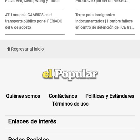
Plaza Vea, Metro, Wong y Tottus
PRODUCTO por ser un RIESGO
MORTAL para consumidores: ¿Cuál
es?
ATU anuncia CAMBIOS en el
Terror para inmigrantes
transporte público por el FERIADO
indocumentados | Hombre fallece
del 6 de agosto
en centro de detención del ICE tras
sufrir una "emergencia médica"
Regresar al inicio
Quiénes somos
Contáctanos
Políticas y Estándares
Términos de uso
Enlaces de interés