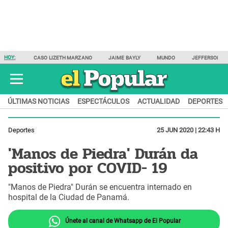
HOY:
CASO LIZETH MARZANO
JAIME BAYLY
MUNDO
JEFFERSON F
ÚLTIMAS NOTICIAS
ESPECTÁCULOS
ACTUALIDAD
DEPORTES
Deportes
25 JUN 2020 | 22:43 H
'Manos de Piedra' Durán da
positivo por COVID- 19
"Manos de Piedra" Durán se encuentra internado en
hospital de la Ciudad de Panamá.
Únete al canal de Whatsapp de El Popular