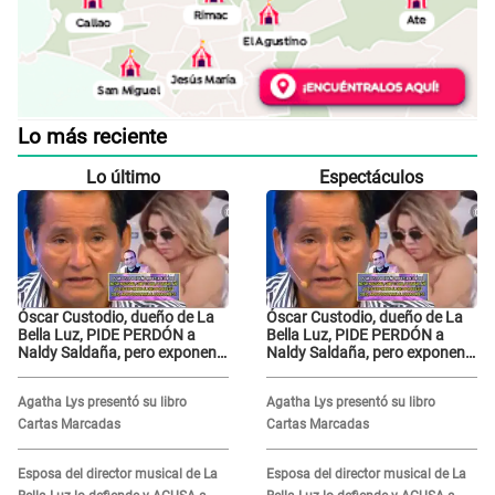
Lo más reciente
Lo último
Espectáculos
Óscar Custodio, dueño de La
Óscar Custodio, dueño de La
Bella Luz, PIDE PERDÓN a
Bella Luz, PIDE PERDÓN a
Naldy Saldaña, pero exponen
Naldy Saldaña, pero exponen
audio donde le reclama por
audio donde le reclama por
VIDEOS: "No hay necesidad de
VIDEOS: "No hay necesidad de
Agatha Lys presentó su libro
Agatha Lys presentó su libro
grabar"
grabar"
Cartas Marcadas
Cartas Marcadas
Esposa del director musical de La
Esposa del director musical de La