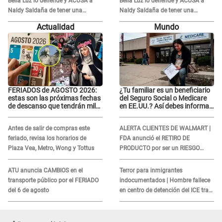
Bella Luz lo defiende y ACUSA a
Bella Luz lo defiende y ACUSA a
Naldy Saldaña de tener una
Naldy Saldaña de tener una
relación con él y otros integrantes
relación con él y otros integrantes
Actualidad
Mundo
FERIADOS de AGOSTO 2026:
¿Tu familiar es un beneficiario
estas son las próximas fechas
del Seguro Social o Medicare
de descanso que tendrán miles
en EE.UU.? Así debes informar
de peruanos
sobre su muerte para EVITAR
COBROS
Antes de salir de compras este
ALERTA CLIENTES DE WALMART |
feriado, revisa los horarios de
FDA anunció el RETIRO DE
Plaza Vea, Metro, Wong y Tottus
PRODUCTO por ser un RIESGO
MORTAL para consumidores: ¿Cuál
es?
ATU anuncia CAMBIOS en el
Terror para inmigrantes
transporte público por el FERIADO
indocumentados | Hombre fallece
del 6 de agosto
en centro de detención del ICE tras
sufrir una "emergencia médica"