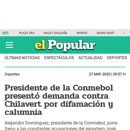
HOY:
PLAZA VEA
NALDY SALDAÑA
MUNDO
MARIO HART
SAM
ÚLTIMAS NOTICIAS
ESPECTÁCULOS
ACTUALIDAD
DEPORTES
Deportes
27 MAY 2020 | 20:57 H
Presidente de la Conmebol
presentó demanda contra
Chilavert por difamación y
calumnia
Alejandro Domínguez, presidente de la Conmebol, pone
freno a las constantes acusaciones del exportero José