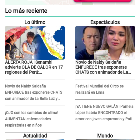
Lo más reciente
Lo último
Espectáculos
ALERTA ROJA | Senamhi
Novio de Naldy Saldaña
advierte OLA DE CALOR en 17
ENFURECE tras exponerse
regiones del Perú:
CHATS con animador de La
temperaturas alcanzarán
Bella Luz y ADVIERTE:
hasta los 37 °C
"Estúp@&# que cree que..."
Novio de Naldy Saldaña
Festival Mundial del Circo se
ENFURECE tras exponerse CHATS
realizará en Lima
con animador de La Bella Luz y
ADVIERTE: "Estúp@&# que cree
¡YA TIENE NUEVO GALÁN! Pamela
que..."
¡OJO con los cambios de clima!
López habría ENCONTRADO el
AUMENTAN enfermedades
amor con joven empresario y Pati
respiratorias en niños
Lorena la ECHA en VIVO
Actualidad
Mundo