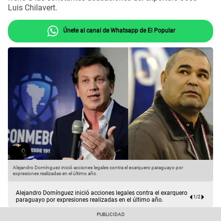
Luis Chilavert.
Únete al canal de Whatsapp de El Popular
Alejandro Domínguez inició acciones legales contra el exarquero paraguayo por
H
expresiones realizadas en el último año.
Alejandro Domínguez inició acciones legales contra el exarquero
1
/
2
paraguayo por expresiones realizadas en el último año.