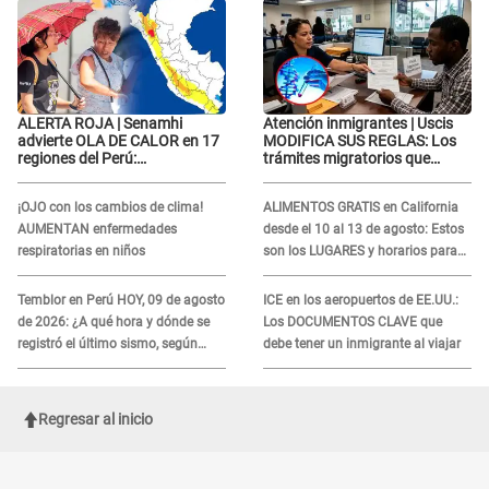
ALERTA ROJA | Senamhi
Atención inmigrantes | Uscis
advierte OLA DE CALOR en 17
MODIFICA SUS REGLAS: Los
regiones del Perú:
trámites migratorios que
temperaturas alcanzarán
podrían necesitar tu prueba de
hasta los 37 °C
ADN
¡OJO con los cambios de clima!
ALIMENTOS GRATIS en California
AUMENTAN enfermedades
desde el 10 al 13 de agosto: Estos
respiratorias en niños
son los LUGARES y horarios para
recibir la ayuda
Temblor en Perú HOY, 09 de agosto
ICE en los aeropuertos de EE.UU.:
de 2026: ¿A qué hora y dónde se
Los DOCUMENTOS CLAVE que
registró el último sismo, según
debe tener un inmigrante al viajar
IGP?
Regresar al inicio