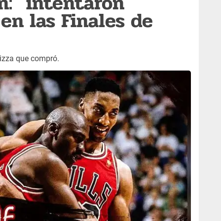
n: "intentaron
n las Finales de
pizza que compró.