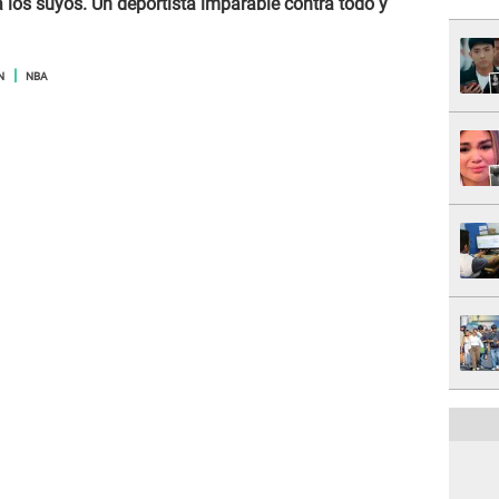
 a los suyos. Un deportista imparable contra todo y
N
NBA