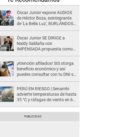
Óscar Junior expone AUDIOS
de Héctor Boza, exintegrante
de 'La Bella Luz', BURLÁNDOSE
de Anely Dávila tras acusarlo
de maltrato: "Grábame..."
Óscar Junior SE DIRIGE a
Naldy Saldaña con
IMPENSADA propuesta como
nuevo líder de 'La Bella Luz' tras
denuncia: "Otro tipo de ley..."
¡Atención afiliados! SIS otorga
beneficio económico y así
puedes consultar con tu DNI si
te corresponde
PERÚ EN RIESGO | Senamhi
advierte temperaturas de hasta
35 °C y ráfagas de viento en 6
regiones del país