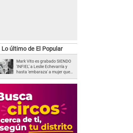
Lo último de El Popular
Mark Vito es grabado SIENDO
'INFIEL' a Leslie Echevarría y
hasta 'embaraza' a mujer que
sería su AMANTE: "¡Eres un
desgraciado! "