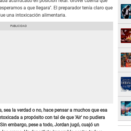
raba acurrucado en posición fetal. Grover cuenta que
speramos a que llegara". El preparador tenía claro que
fue una intoxicación alimentaria.
s, sea la verdad o no, hace pensar a muchos que esa
ntoxicada a propósito con tal de que 'Air' no pudiera
n. Sin embargo, pese a todo, Jordan jugó, cuajó un