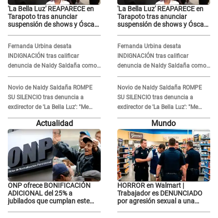
'La Bella Luz' REAPARECE en
'La Bella Luz' REAPARECE en
Tarapoto tras anunciar
Tarapoto tras anunciar
suspensión de shows y Óscar
suspensión de shows y Óscar
Junior se JUSTIFICA: "Por un
Junior se JUSTIFICA: "Por un
error no vamos a pagar todos"
error no vamos a pagar todos"
Fernanda Urbina desata
Fernanda Urbina desata
INDIGNACIÓN tras calificar
INDIGNACIÓN tras calificar
denuncia de Naldy Saldaña como
denuncia de Naldy Saldaña como
'acto bochornoso': "No es justo
'acto bochornoso': "No es justo
atacar a otra mujer"
atacar a otra mujer"
Novio de Naldy Saldaña ROMPE
Novio de Naldy Saldaña ROMPE
SU SILENCIO tras denuncia a
SU SILENCIO tras denuncia a
exdirector de 'La Bella Luz': "Me
exdirector de 'La Bella Luz': "Me
basta con que ella esté bien"
basta con que ella esté bien"
Actualidad
Mundo
ONP ofrece BONIFICACIÓN
HORROR en Walmart |
ADICIONAL del 25% a
Trabajador es DENUNCIADO
jubilados que cumplan este
por agresión sexual a una
REQUISITO: revisa si accedes
cliente y su respuesta
aquí
INDIGNÓ A TODOS