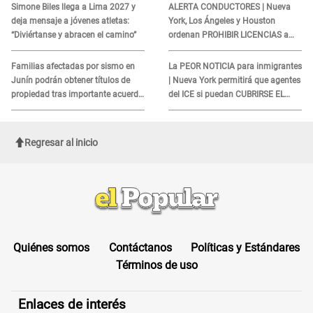
Simone Biles llega a Lima 2027 y
ALERTA CONDUCTORES | Nueva
deja mensaje a jóvenes atletas:
York, Los Ángeles y Houston
“Diviértanse y abracen el camino”
ordenan PROHIBIR LICENCIAS a
quienes no presenten ESTE
DOCUMENTO
Familias afectadas por sismo en
La PEOR NOTICIA para inmigrantes
Junín podrán obtener títulos de
| Nueva York permitirá que agentes
propiedad tras importante acuerdo
del ICE si puedan CUBRIRSE EL
de Cofopri
ROSTRO
Regresar al inicio
Quiénes somos
Contáctanos
Políticas y Estándares
Términos de uso
Enlaces de interés