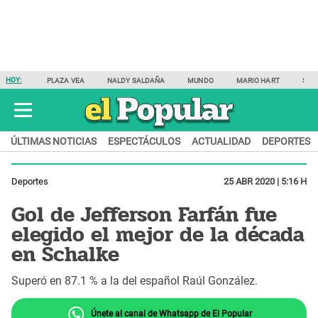
HOY:
PLAZA VEA
NALDY SALDAÑA
MUNDO
MARIO HART
SAM
ÚLTIMAS NOTICIAS
ESPECTÁCULOS
ACTUALIDAD
DEPORTES
Deportes
25 ABR 2020 | 5:16 H
Gol de Jefferson Farfán fue
elegido el mejor de la década
en Schalke
Superó en 87.1 % a la del español Raúl González.
Únete al canal de Whatsapp de El Popular