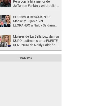
Perú con la hija menor de
Jefferson Farfán y exfutbolista
REACCIONA: "A ti que..."
Exponen la REACCIÓN de
Mackeily Luján al ver
LLORANDO a Naldy Saldaña
tras AGRESIÓN de director de
'La Bella Luz': Esto hizo
Mujeres de 'La Bella Luz' dan su
DURO testimonio ante FUERTE
DENUNCIA de Naldy Saldaña
contra director: "Cualquier
acusación de apañamiento..."