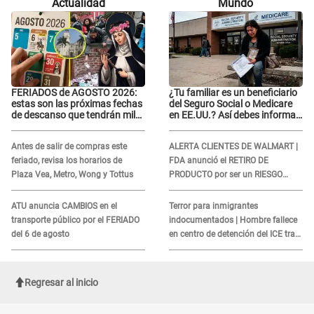
Actualidad
Mundo
FERIADOS de AGOSTO 2026:
¿Tu familiar es un beneficiario
estas son las próximas fechas
del Seguro Social o Medicare
de descanso que tendrán miles
en EE.UU.? Así debes informar
de peruanos
sobre su muerte para EVITAR
COBROS
Antes de salir de compras este
ALERTA CLIENTES DE WALMART |
feriado, revisa los horarios de
FDA anunció el RETIRO DE
Plaza Vea, Metro, Wong y Tottus
PRODUCTO por ser un RIESGO
MORTAL para consumidores: ¿Cuál
es?
ATU anuncia CAMBIOS en el
Terror para inmigrantes
transporte público por el FERIADO
indocumentados | Hombre fallece
del 6 de agosto
en centro de detención del ICE tras
sufrir una "emergencia médica"
Regresar al inicio