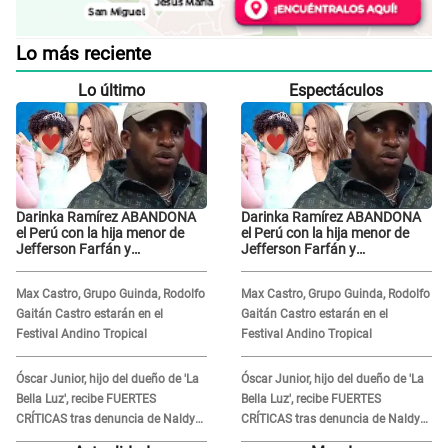
Lo más reciente
Lo último
Espectáculos
Darinka Ramírez ABANDONA
Darinka Ramírez ABANDONA
el Perú con la hija menor de
el Perú con la hija menor de
Jefferson Farfán y
Jefferson Farfán y
exfutbolista REACCIONA: "A ti
exfutbolista REACCIONA: "A ti
que..."
que..."
Max Castro, Grupo Guinda, Rodolfo
Max Castro, Grupo Guinda, Rodolfo
Gaitán Castro estarán en el
Gaitán Castro estarán en el
Festival Andino Tropical
Festival Andino Tropical
Óscar Junior, hijo del dueño de 'La
Óscar Junior, hijo del dueño de 'La
Bella Luz', recibe FUERTES
Bella Luz', recibe FUERTES
CRÍTICAS tras denuncia de Naldy
CRÍTICAS tras denuncia de Naldy
Saldaña contra su tío: "Cómplice"
Saldaña contra su tío: "Cómplice"