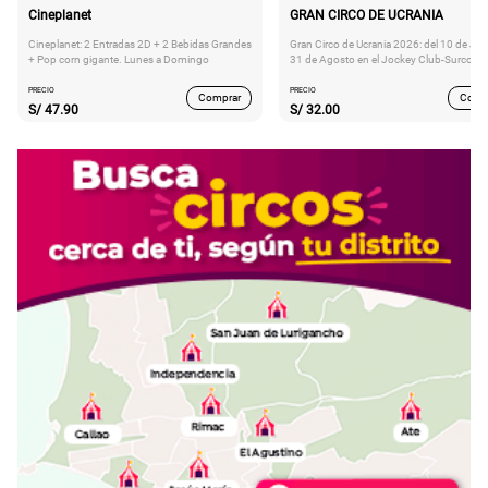
Cineplanet
GRAN CIRCO DE UCRANIA
Cineplanet: 2 Entradas 2D + 2 Bebidas Grandes
Gran Circo de Ucrania 2026: del 10 de Juli
+ Pop corn gigante. Lunes a Domingo
31 de Agosto en el Jockey Club-Surco
PRECIO
PRECIO
Comprar
Comp
S/
47.90
S/
32.00