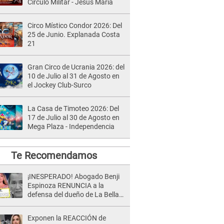
Círculo Militar - Jesús María
Circo Místico Condor 2026: Del
25 de Junio. Explanada Costa
21
Gran Circo de Ucrania 2026: del
10 de Julio al 31 de Agosto en
el Jockey Club-Surco
La Casa de Timoteo 2026: Del
17 de Julio al 30 de Agosto en
Mega Plaza - Independencia
Te Recomendamos
¡INESPERADO! Abogado Benji
Espinoza RENUNCIA a la
defensa del dueño de La Bella
Luz tras difusión de POLÉMICO
audio: "Nada que defender"
Exponen la REACCIÓN de