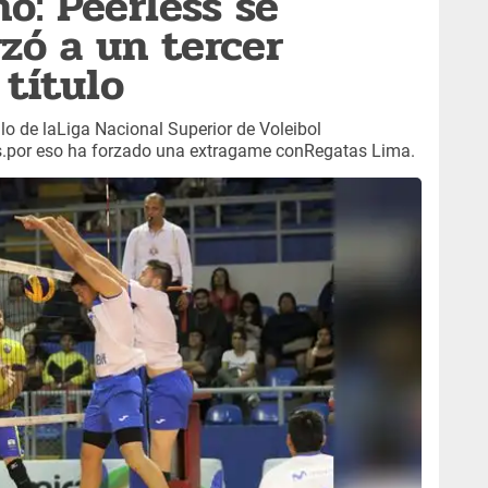
o: Peerless se
zó a un tercer
 título
tulo de laLiga Nacional Superior de Voleibol
.por eso ha forzado una extragame conRegatas Lima.