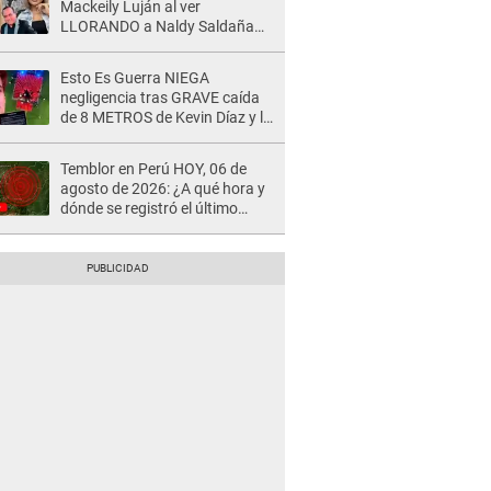
Mackeily Luján al ver
LLORANDO a Naldy Saldaña
tras AGRESIÓN de director de
'La Bella Luz': Esto hizo
Esto Es Guerra NIEGA
negligencia tras GRAVE caída
de 8 METROS de Kevin Díaz y lo
SEÑALAN: "No adoptó la
postura correcta"
Temblor en Perú HOY, 06 de
agosto de 2026: ¿A qué hora y
dónde se registró el último
sismo, según IGP?