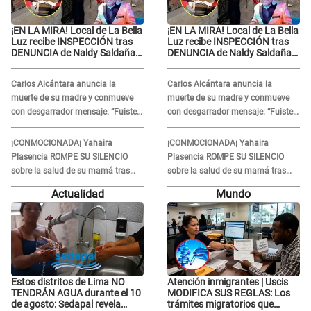
¡EN LA MIRA! Local de La Bella
¡EN LA MIRA! Local de La Bella
Luz recibe INSPECCIÓN tras
Luz recibe INSPECCIÓN tras
DENUNCIA de Naldy Saldaña
DENUNCIA de Naldy Saldaña
contra el exdirector César
contra el exdirector César
Sánchez
Sánchez
Carlos Alcántara anuncia la
Carlos Alcántara anuncia la
muerte de su madre y conmueve
muerte de su madre y conmueve
con desgarrador mensaje: “Fuiste
con desgarrador mensaje: “Fuiste
una gran mujer”
una gran mujer”
¡CONMOCIONADA¡ Yahaira
¡CONMOCIONADA¡ Yahaira
Plasencia ROMPE SU SILENCIO
Plasencia ROMPE SU SILENCIO
sobre la salud de su mamá tras
sobre la salud de su mamá tras
APARECER en centro oncológico:
APARECER en centro oncológico:
Actualidad
Mundo
“La oración tiene poder”
“La oración tiene poder”
Estos distritos de Lima NO
Atención inmigrantes | Uscis
TENDRÁN AGUA durante el 10
MODIFICA SUS REGLAS: Los
de agosto: Sedapal revela
trámites migratorios que