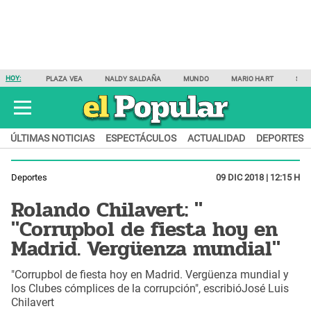
HOY:
PLAZA VEA
NALDY SALDAÑA
MUNDO
MARIO HART
SAM
ÚLTIMAS NOTICIAS
ESPECTÁCULOS
ACTUALIDAD
DEPORTES
Deportes
09 DIC 2018 | 12:15 H
Rolando Chilavert: "
"Corrupbol de fiesta hoy en
Madrid. Vergüenza mundial"
"Corrupbol de fiesta hoy en Madrid. Vergüenza mundial y
los Clubes cómplices de la corrupción", escribióJosé Luis
Chilavert