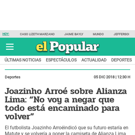
HOY:
CASO LIZETH MARZANO
JAIME BAYLY
MUNDO
JEFFERSON F
ÚLTIMAS NOTICIAS
ESPECTÁCULOS
ACTUALIDAD
DEPORTES
Deportes
05 DIC 2018 | 12:30 H
Joazinho Arroé sobre Alianza
Lima: “No voy a negar que
todo está encaminado para
volver”
El futbolista Joazinho Arroéindicó que su futuro estaría en
Matute y se volvería a poner la camiseta de Alianza Lima