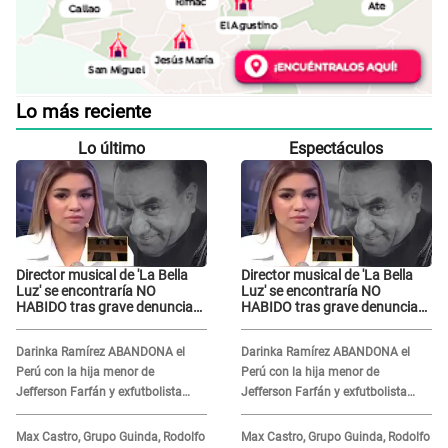
Lo más reciente
Lo último
Espectáculos
Director musical de 'La Bella
Director musical de 'La Bella
Luz' se encontraría NO
Luz' se encontraría NO
HABIDO tras grave denuncia
HABIDO tras grave denuncia
de Naldy Saldaña: ¿Dónde está
de Naldy Saldaña: ¿Dónde está
César Sánchez?
César Sánchez?
Darinka Ramírez ABANDONA el
Darinka Ramírez ABANDONA el
Perú con la hija menor de
Perú con la hija menor de
Jefferson Farfán y exfutbolista
Jefferson Farfán y exfutbolista
REACCIONA: "A ti que..."
REACCIONA: "A ti que..."
Max Castro, Grupo Guinda, Rodolfo
Max Castro, Grupo Guinda, Rodolfo