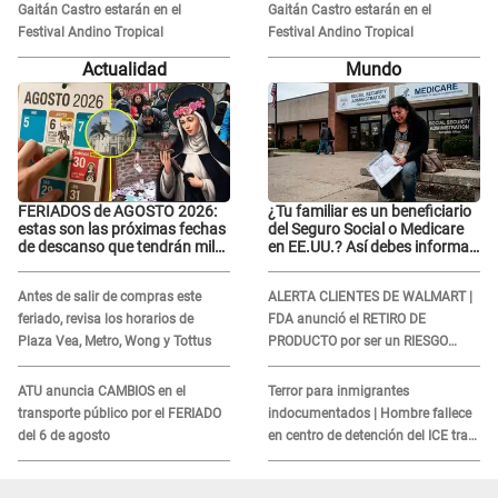
Gaitán Castro estarán en el
Gaitán Castro estarán en el
Festival Andino Tropical
Festival Andino Tropical
Actualidad
Mundo
FERIADOS de AGOSTO 2026:
¿Tu familiar es un beneficiario
estas son las próximas fechas
del Seguro Social o Medicare
de descanso que tendrán miles
en EE.UU.? Así debes informar
de peruanos
sobre su muerte para EVITAR
COBROS
Antes de salir de compras este
ALERTA CLIENTES DE WALMART |
feriado, revisa los horarios de
FDA anunció el RETIRO DE
Plaza Vea, Metro, Wong y Tottus
PRODUCTO por ser un RIESGO
MORTAL para consumidores: ¿Cuál
es?
ATU anuncia CAMBIOS en el
Terror para inmigrantes
transporte público por el FERIADO
indocumentados | Hombre fallece
del 6 de agosto
en centro de detención del ICE tras
sufrir una "emergencia médica"