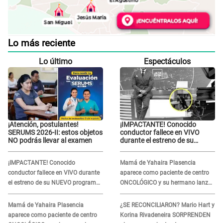
Lo más reciente
Lo último
Espectáculos
¡Atención, postulantes!
¡IMPACTANTE! Conocido
SERUMS 2026-II: estos objetos
conductor fallece en VIVO
NO podrás llevar al examen
durante el estreno de su
NUEVO programa: así fueron
sus últimos segundos al aire
¡IMPACTANTE! Conocido
Mamá de Yahaira Plasencia
conductor fallece en VIVO durante
aparece como paciente de centro
el estreno de su NUEVO programa:
ONCOLÓGICO y su hermano lanza
así fueron sus últimos segundos al
DESGARRADOR mensaje: "Hoy fue
aire
la última..."
Mamá de Yahaira Plasencia
¿SE RECONCILIARON? Mario Hart y
aparece como paciente de centro
Korina Rivadeneira SORPRENDEN