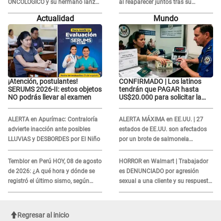
ONCOLÓGICO y su hermano lanza
al reaparecer juntos tras su
DESGARRADOR mensaje: "Hoy fue
DOLOROSA separación: “Que
Actualidad
Mundo
la última..."
siempre...”
¡Atención, postulantes!
CONFIRMADO | Los latinos
SERUMS 2026-II: estos objetos
tendrán que PAGAR hasta
NO podrás llevar al examen
US$20.000 para solicitar la
visa: ¿Perú está incluido?
ALERTA en Apurímac: Contraloría
ALERTA MÁXIMA en EE.UU. | 27
advierte inacción ante posibles
estados de EE.UU. son afectados
LLUVIAS y DESBORDES por El Niño
por un brote de salmonela
relacionado a un producto MUY
UTILIZADO
Temblor en Perú HOY, 08 de agosto
HORROR en Walmart | Trabajador
de 2026: ¿A qué hora y dónde se
es DENUNCIADO por agresión
registró el último sismo, según
sexual a una cliente y su respuesta
IGP?
INDIGNÓ A TODOS
Regresar al inicio