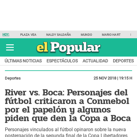
HOY:
PLAZA VEA
NALDY SALDAÑA
MUNDO
MARIO HART
SAM
ÚLTIMAS NOTICIAS
ESPECTÁCULOS
ACTUALIDAD
DEPORTES
Deportes
25 NOV 2018 | 19:15 H
River vs. Boca: Personajes del
fútbol criticaron a Conmebol
por el papelón y algunos
piden que den la Copa a Boca
Personajes vinculados al fútbol opinaron sobre la nueva
postergación de la segunda final de la Copa Libertadores