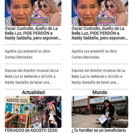
Óscar Custodio, dueño de La
Óscar Custodio, dueño de La
Bella Luz, PIDE PERDÓN a
Bella Luz, PIDE PERDÓN a
Naldy Saldaña, pero exponen
Naldy Saldaña, pero exponen
audio donde le reclama por
audio donde le reclama por
VIDEOS: "No hay necesidad de
VIDEOS: "No hay necesidad de
Agatha Lys presentó su libro
Agatha Lys presentó su libro
grabar"
grabar"
Cartas Marcadas
Cartas Marcadas
Esposa del director musical de La
Esposa del director musical de La
Bella Luz lo defiende y ACUSA a
Bella Luz lo defiende y ACUSA a
Naldy Saldaña de tener una
Naldy Saldaña de tener una
relación con él y otros integrantes
relación con él y otros integrantes
Actualidad
Mundo
FERIADOS de AGOSTO 2026:
¿Tu familiar es un beneficiario