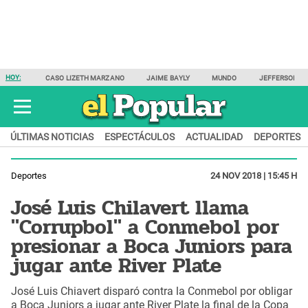
HOY:
CASO LIZETH MARZANO
JAIME BAYLY
MUNDO
JEFFERSON F
ÚLTIMAS NOTICIAS
ESPECTÁCULOS
ACTUALIDAD
DEPORTES
Deportes
24 NOV 2018 | 15:45 H
José Luis Chilavert llama
"Corrupbol" a Conmebol por
presionar a Boca Juniors para
jugar ante River Plate
José Luis Chiavert disparó contra la Conmebol por obligar
a Boca Juniors a jugar ante River Plate la final de la Copa