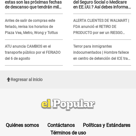
estas son las próximas fechas
del Seguro Social o Medicare
de descanso que tendrán miles
en EE.UU.? Así debes informar
de peruanos
sobre su muerte para EVITAR
COBROS
Antes de salir de compras este
ALERTA CLIENTES DE WALMART |
feriado, revisa los horarios de
FDA anunció el RETIRO DE
Plaza Vea, Metro, Wong y Tottus
PRODUCTO por ser un RIESGO
MORTAL para consumidores: ¿Cuál
es?
ATU anuncia CAMBIOS en el
Terror para inmigrantes
transporte público por el FERIADO
indocumentados | Hombre fallece
del 6 de agosto
en centro de detención del ICE tras
sufrir una "emergencia médica"
Regresar al inicio
Quiénes somos
Contáctanos
Políticas y Estándares
Términos de uso