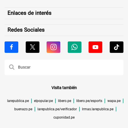
Enlaces de interés
Redes Sociales
Visita también
larepublica.pe
elpopular.pe
libero.pe
libero.pe/esports
wapa.pe
buenazo.pe
larepublica.pe/verificador
lrmas.larepublica.pe
cuponidad.pe