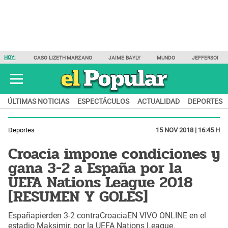
HOY:
CASO LIZETH MARZANO
JAIME BAYLY
MUNDO
JEFFERSON F
ÚLTIMAS NOTICIAS
ESPECTÁCULOS
ACTUALIDAD
DEPORTES
Deportes
15 NOV 2018 | 16:45 H
Croacia impone condiciones y
gana 3-2 a España por la
UEFA Nations League 2018
[RESUMEN Y GOLES]
Españapierden 3-2 contraCroaciaEN VIVO ONLINE en el
estadio Maksimir, por la UEFA Nations League.