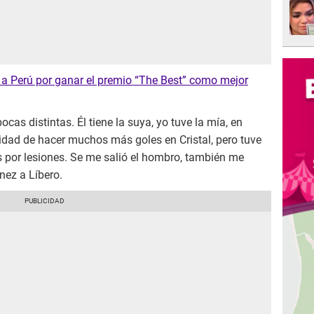
 a Perú por ganar el premio “The Best” como mejor
ocas distintas. Él tiene la suya, yo tuve la mía, en
nidad de hacer muchos más goles en Cristal, pero tuve
os por lesiones. Se me salió el hombro, también me
nez a Líbero.