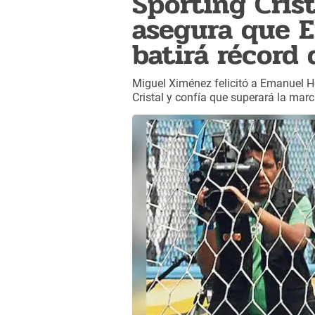
Sporting Cris
asegura que 
batirá récord 
Miguel Ximénez felicitó a Emanuel He
Cristal y confía que superará la mar