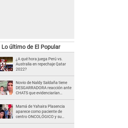
Lo último de El Popular
¿A qué hora juega Perú vs.
Australia en repechaje Qatar
2022?
Novio de Naldy Saldaña tiene
DESGARRADORA reacción ante
CHATS que evidenciarían
INFIDELIDAD con animador de
'La Bella Luz': "Se puso..."
Mamá de Yahaira Plasencia
aparece como paciente de
centro ONCOLÓGICO y su
hermano lanza DESGARRADOR
mensaje: "Hoy fue la última..."