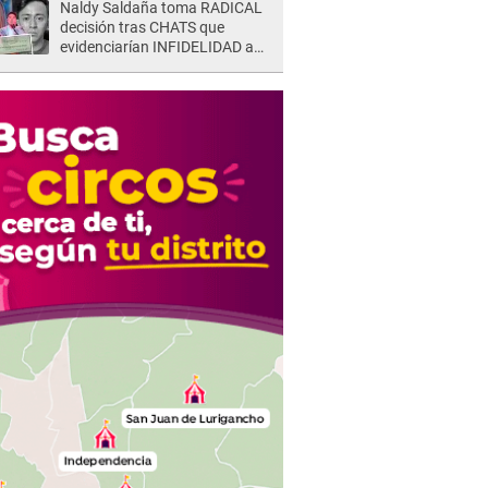
Naldy Saldaña toma RADICAL
decisión tras CHATS que
evidenciarían INFIDELIDAD a
su novio con animador de 'La
Bella Luz': "Un día..."