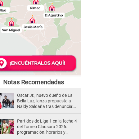
Notas Recomendadas
Óscar Jr., nuevo dueño de La
Bella Luz, lanza propuesta a
Naldy Saldaña tras denuncia:
“Va a haber otro tipo de ley”
Partidos de Liga 1 en la fecha 4
del Torneo Clausura 2026:
programación, horarios y
dónde ver