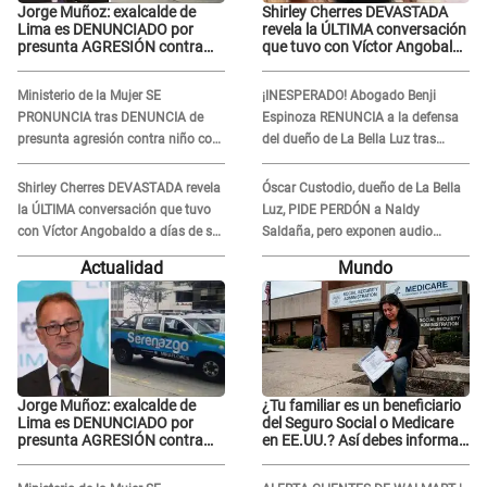
Jorge Muñoz: exalcalde de
Shirley Cherres DEVASTADA
Lima es DENUNCIADO por
revela la ÚLTIMA conversación
presunta AGRESIÓN contra
que tuvo con Víctor Angobaldo
serena GESTANTE en
a días de su inesperada
Miraflores
partida: "Hace dos semanas"
Ministerio de la Mujer SE
¡INESPERADO! Abogado Benji
PRONUNCIA tras DENUNCIA de
Espinoza RENUNCIA a la defensa
presunta agresión contra niño con
del dueño de La Bella Luz tras
autismo en Surco
difusión de POLÉMICO audio:
"Nada que defender"
Shirley Cherres DEVASTADA revela
Óscar Custodio, dueño de La Bella
la ÚLTIMA conversación que tuvo
Luz, PIDE PERDÓN a Naldy
con Víctor Angobaldo a días de su
Saldaña, pero exponen audio
inesperada partida: "Hace dos
donde le reclama por VIDEOS: "No
Actualidad
Mundo
semanas"
hay necesidad de grabar"
Jorge Muñoz: exalcalde de
¿Tu familiar es un beneficiario
Lima es DENUNCIADO por
del Seguro Social o Medicare
presunta AGRESIÓN contra
en EE.UU.? Así debes informar
serena GESTANTE en
sobre su muerte para EVITAR
Miraflores
COBROS