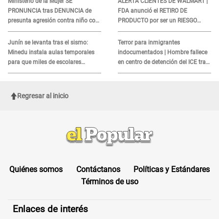
Ministerio de la Mujer SE
ALERTA CLIENTES DE WALMART |
PRONUNCIA tras DENUNCIA de
FDA anunció el RETIRO DE
presunta agresión contra niño con
PRODUCTO por ser un RIESGO
autismo en Surco
MORTAL para consumidores: ¿Cuál
es?
Junín se levanta tras el sismo:
Terror para inmigrantes
Minedu instala aulas temporales
indocumentados | Hombre fallece
para que miles de escolares
en centro de detención del ICE tras
vuelvan a clases
sufrir una "emergencia médica"
Regresar al inicio
Quiénes somos
Contáctanos
Políticas y Estándares
Términos de uso
Enlaces de interés