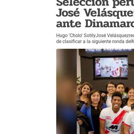
Selección per
José Velásque
ante Dinamar
Hugo 'Cholo' SotilyJosé Velásquezre
de clasificar a la siguiente ronda d