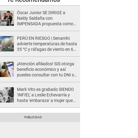
Óscar Junior SE DIRIGE a
Naldy Saldaña con
IMPENSADA propuesta como
nuevo líder de 'La Bella Luz' tras
denuncia: "Otro tipo de ley..."
PERÚ EN RIESGO | Senamhi
advierte temperaturas de hasta
35 °C y ráfagas de viento en 6
regiones del país
¡Atención afiliados! SIS otorga
beneficio económico y así
puedes consultar con tu DNI si
te corresponde
Mark Vito es grabado SIENDO
'INFIEL' a Leslie Echevarría y
hasta 'embaraza' a mujer que
sería su AMANTE: "¡Eres un
desgraciado! "