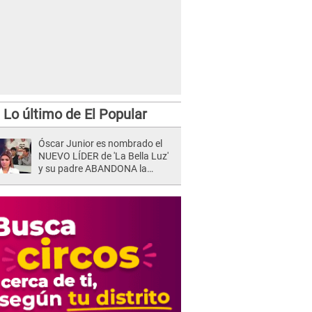
Lo último de El Popular
Óscar Junior es nombrado el
NUEVO LÍDER de 'La Bella Luz'
y su padre ABANDONA la
orquesta tras caso Naldy
Saldaña: "Son errores..."