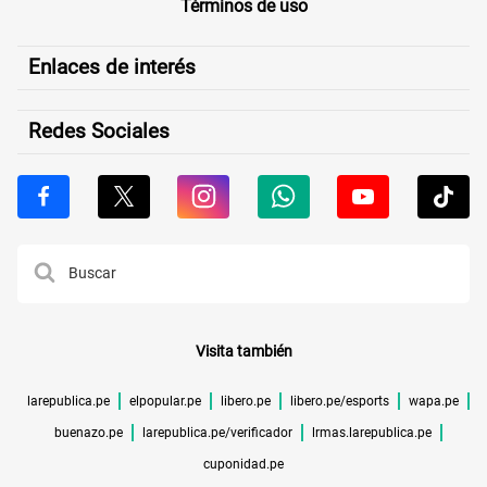
Términos de uso
Enlaces de interés
Redes Sociales
Visita también
larepublica.pe
elpopular.pe
libero.pe
libero.pe/esports
wapa.pe
buenazo.pe
larepublica.pe/verificador
lrmas.larepublica.pe
cuponidad.pe