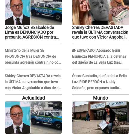
Jorge Muñoz: exalcalde de
Shirley Cherres DEVASTADA
Lima es DENUNCIADO por
revela la ÚLTIMA conversación
presunta AGRESIÓN contra
que tuvo con Víctor Angobaldo
serena GESTANTE en
a días de su inesperada
Miraflores
partida: "Hace dos semanas"
Ministerio de la Mujer SE
¡INESPERADO! Abogado Benji
PRONUNCIA tras DENUNCIA de
Espinoza RENUNCIA a la defensa
presunta agresión contra niño con
del dueño de La Bella Luz tras
autismo en Surco
difusión de POLÉMICO audio:
"Nada que defender"
Shirley Cherres DEVASTADA revela
Óscar Custodio, dueño de La Bella
la ÚLTIMA conversación que tuvo
Luz, PIDE PERDÓN a Naldy
con Víctor Angobaldo a días de su
Saldaña, pero exponen audio
inesperada partida: "Hace dos
donde le reclama por VIDEOS: "No
Actualidad
Mundo
semanas"
hay necesidad de grabar"