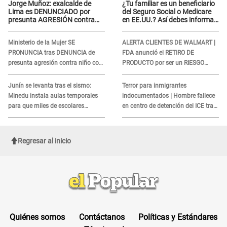
Jorge Muñoz: exalcalde de
¿Tu familiar es un beneficiario
Lima es DENUNCIADO por
del Seguro Social o Medicare
presunta AGRESIÓN contra
en EE.UU.? Así debes informar
serena GESTANTE en
sobre su muerte para EVITAR
Miraflores
COBROS
Ministerio de la Mujer SE
ALERTA CLIENTES DE WALMART |
PRONUNCIA tras DENUNCIA de
FDA anunció el RETIRO DE
presunta agresión contra niño con
PRODUCTO por ser un RIESGO
autismo en Surco
MORTAL para consumidores: ¿Cuál
es?
Junín se levanta tras el sismo:
Terror para inmigrantes
Minedu instala aulas temporales
indocumentados | Hombre fallece
para que miles de escolares
en centro de detención del ICE tras
vuelvan a clases
sufrir una "emergencia médica"
Regresar al inicio
Quiénes somos
Contáctanos
Políticas y Estándares