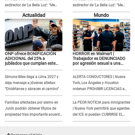
exdirector de 'La Bella Luz': "Me
exdirector de 'La Bella Luz': "Me
basta con que ella esté bien"
basta con que ella esté bien"
Actualidad
Mundo
ONP ofrece BONIFICACIÓN
HORROR en Walmart |
ADICIONAL del 25% a
Trabajador es DENUNCIADO
jubilados que cumplan este
por agresión sexual a una
REQUISITO: revisa si accedes
cliente y su respuesta
aquí
INDIGNÓ A TODOS
Simone Biles llega a Lima 2027 y
ALERTA CONDUCTORES | Nueva
deja mensaje a jóvenes atletas:
York, Los Ángeles y Houston
“Diviértanse y abracen el camino”
ordenan PROHIBIR LICENCIAS a
quienes no presenten ESTE
DOCUMENTO
Familias afectadas por sismo en
La PEOR NOTICIA para inmigrantes
Junín podrán obtener títulos de
| Nueva York permitirá que agentes
propiedad tras importante acuerdo
del ICE si puedan CUBRIRSE EL
de Cofopri
ROSTRO