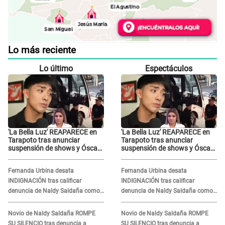
Lo más reciente
Lo último
Espectáculos
'La Bella Luz' REAPARECE en
'La Bella Luz' REAPARECE en
Tarapoto tras anunciar
Tarapoto tras anunciar
suspensión de shows y Óscar
suspensión de shows y Óscar
Junior se JUSTIFICA: "Por un
Junior se JUSTIFICA: "Por un
error no vamos a pagar todos"
error no vamos a pagar todos"
Fernanda Urbina desata
Fernanda Urbina desata
INDIGNACIÓN tras calificar
INDIGNACIÓN tras calificar
denuncia de Naldy Saldaña como
denuncia de Naldy Saldaña como
'acto bochornoso': "No es justo
'acto bochornoso': "No es justo
atacar a otra mujer"
atacar a otra mujer"
Novio de Naldy Saldaña ROMPE
Novio de Naldy Saldaña ROMPE
SU SILENCIO tras denuncia a
SU SILENCIO tras denuncia a