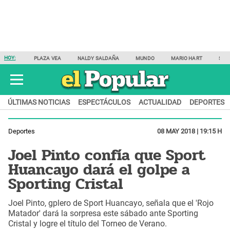
HOY:
PLAZA VEA
NALDY SALDAÑA
MUNDO
MARIO HART
SAM
ÚLTIMAS NOTICIAS
ESPECTÁCULOS
ACTUALIDAD
DEPORTES
Deportes
08 MAY 2018 | 19:15 H
Joel Pinto confía que Sport
Huancayo dará el golpe a
Sporting Cristal
Joel Pinto, gplero de Sport Huancayo, señala que el 'Rojo
Matador' dará la sorpresa este sábado ante Sporting
Cristal y logre el título del Torneo de Verano.