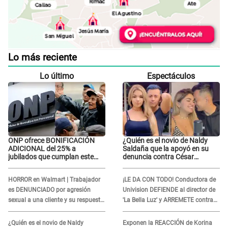
Lo más reciente
Lo último
Espectáculos
ONP ofrece BONIFICACIÓN
¿Quién es el novio de Naldy
ADICIONAL del 25% a
Saldaña que la apoyó en su
jubilados que cumplan este
denuncia contra César
REQUISITO: revisa si accedes
Sánchez y confrontó al dueño
aquí
de 'La Bella Luz'?
HORROR en Walmart | Trabajador
¡LE DA CON TODO! Conductora de
es DENUNCIADO por agresión
Univision DEFIENDE al director de
sexual a una cliente y su respuesta
'La Bella Luz' y ARREMETE contra
INDIGNÓ A TODOS
Naldy Saldaña: “Muchas
amantes...”
¿Quién es el novio de Naldy
Exponen la REACCIÓN de Korina