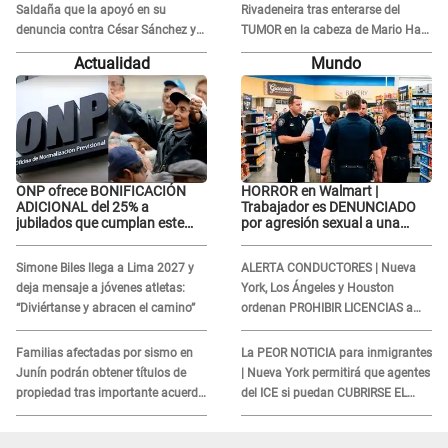
Saldaña que la apoyó en su
Rivadeneira tras enterarse del
denuncia contra César Sánchez y
TUMOR en la cabeza de Mario Hart:
confrontó al dueño de 'La Bella
"Ella estaba muy..."
Actualidad
Mundo
Luz'?
ONP ofrece BONIFICACIÓN
HORROR en Walmart |
ADICIONAL del 25% a
Trabajador es DENUNCIADO
jubilados que cumplan este
por agresión sexual a una
REQUISITO: revisa si accedes
cliente y su respuesta
aquí
INDIGNÓ A TODOS
Simone Biles llega a Lima 2027 y
ALERTA CONDUCTORES | Nueva
deja mensaje a jóvenes atletas:
York, Los Ángeles y Houston
“Diviértanse y abracen el camino”
ordenan PROHIBIR LICENCIAS a
quienes no presenten ESTE
DOCUMENTO
Familias afectadas por sismo en
La PEOR NOTICIA para inmigrantes
Junín podrán obtener títulos de
| Nueva York permitirá que agentes
propiedad tras importante acuerdo
del ICE si puedan CUBRIRSE EL
de Cofopri
ROSTRO