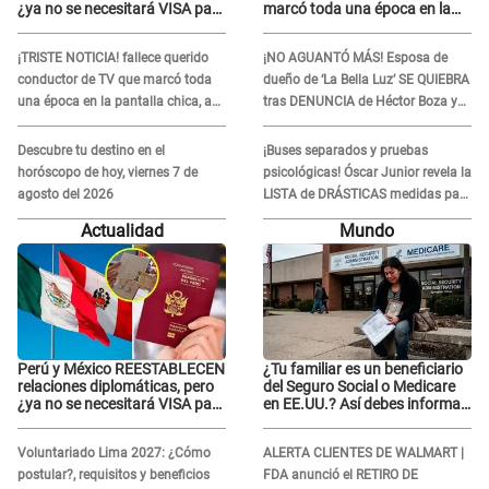
¿ya no se necesitará VISA para
marcó toda una época en la
viajar?
pantalla chica, así fue su
repentino adiós
¡TRISTE NOTICIA! fallece querido
¡NO AGUANTÓ MÁS! Esposa de
conductor de TV que marcó toda
dueño de ‘La Bella Luz’ SE QUIEBRA
una época en la pantalla chica, así
tras DENUNCIA de Héctor Boza y
fue su repentino adiós
ARREMETE contra Claudia Salazar
Descubre tu destino en el
¡Buses separados y pruebas
horóscopo de hoy, viernes 7 de
psicológicas! Óscar Junior revela la
agosto del 2026
LISTA de DRÁSTICAS medidas para
prevenir acoso en 'La Bella Luz' tras
Actualidad
Mundo
caso Naldy Saldaña
Perú y México REESTABLECEN
¿Tu familiar es un beneficiario
relaciones diplomáticas, pero
del Seguro Social o Medicare
¿ya no se necesitará VISA para
en EE.UU.? Así debes informar
viajar?
sobre su muerte para EVITAR
COBROS
Voluntariado Lima 2027: ¿Cómo
ALERTA CLIENTES DE WALMART |
postular?, requisitos y beneficios
FDA anunció el RETIRO DE