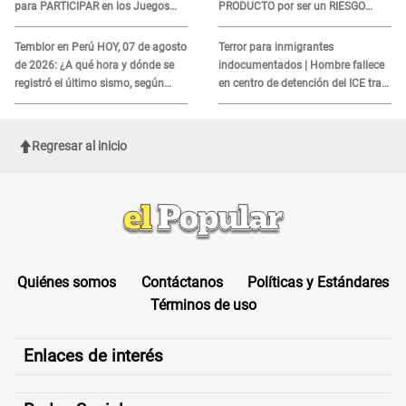
para PARTICIPAR en los Juegos
PRODUCTO por ser un RIESGO
Panamericanos
MORTAL para consumidores: ¿Cuál
es?
Temblor en Perú HOY, 07 de agosto
Terror para inmigrantes
de 2026: ¿A qué hora y dónde se
indocumentados | Hombre fallece
registró el último sismo, según
en centro de detención del ICE tras
IGP?
sufrir una "emergencia médica"
Regresar al inicio
Quiénes somos
Contáctanos
Políticas y Estándares
Términos de uso
Enlaces de interés