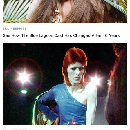
Pese a que no juega desde el 14 de octubre del 2015, al ser
‘congelado’ por Sporting de Lisboa al negarse a renovar
contrato, Carrillo se siente preparado.
“No se preocupen,
estoy listo para empezar a trabajar y va a recuperar la
forma muy rápidamente
”, subrayó.
SOBRE EL AUTOR:
EL POPULAR
Revisa todas las noticias escritas por el staff de redactores
de El Popular.