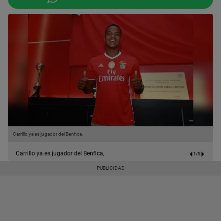
Carrillo ya es jugador del Benfica,
C
Carrillo ya es jugador del Benfica,
1
/
5