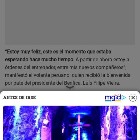
“Estoy muy feliz, este es el momento que estaba
esperando hace mucho tiempo.
A partir de ahora estoy a
órdenes del entrenador, entre mis nuevos compañeros”,
manifestó el volante peruano. quien recibió la bienvenida
por pate del presidente del Benfica, Luís Filipe Vieira.
Carrillo se ha puesto metas altas en su nuevo club. “
Tengo
ANTES DE IRSE
muchas ganas de ser campeón, porque este es un club
donde siempre es la meta”
, acotó.