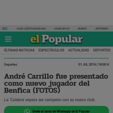
HOY:
CASO LIZETH MARZANO
JAIME BAYLY
MUNDO
JEFFERSON F
ÚLTIMAS NOTICIAS
ESPECTÁCULOS
ACTUALIDAD
DEPORTES
Deportes
01 JUL 2016 | 18:00 H
André Carrillo fue presentado
como nuevo jugador del
Benfica (FOTOS)
La 'Culebra' espera ser campeón con su nuevo club.
Únete al canal de Whatsapp de El Popular