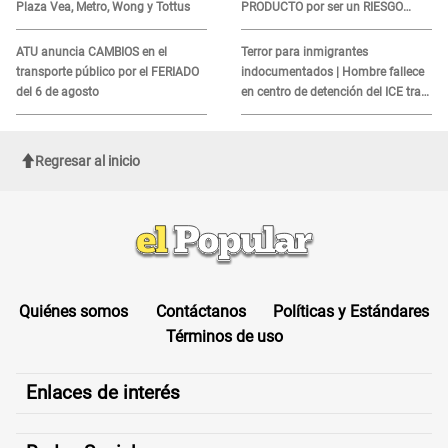
Plaza Vea, Metro, Wong y Tottus
PRODUCTO por ser un RIESGO
MORTAL para consumidores: ¿Cuál
es?
ATU anuncia CAMBIOS en el
Terror para inmigrantes
transporte público por el FERIADO
indocumentados | Hombre fallece
del 6 de agosto
en centro de detención del ICE tras
sufrir una "emergencia médica"
Regresar al inicio
Quiénes somos
Contáctanos
Políticas y Estándares
Términos de uso
Enlaces de interés