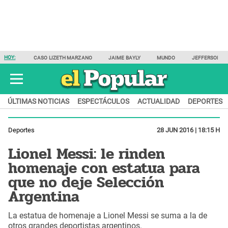
HOY:
CASO LIZETH MARZANO
JAIME BAYLY
MUNDO
JEFFERSON F
ÚLTIMAS NOTICIAS
ESPECTÁCULOS
ACTUALIDAD
DEPORTES
Deportes
28 JUN 2016 | 18:15 H
Lionel Messi: le rinden
homenaje con estatua para
que no deje Selección
Argentina
La estatua de homenaje a Lionel Messi se suma a la de
otros grandes deportistas argentinos.