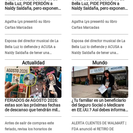
Bella Luz, PIDE PERDÓN a
Bella Luz, PIDE PERDÓN a
Naldy Saldaña, pero exponen
Naldy Saldaña, pero exponen
audio donde le reclama por
audio donde le reclama por
VIDEOS: "No hay necesidad de
VIDEOS: "No hay necesidad de
Agatha Lys presentó su libro
Agatha Lys presentó su libro
grabar"
grabar"
Cartas Marcadas
Cartas Marcadas
Esposa del director musical de La
Esposa del director musical de La
Bella Luz lo defiende y ACUSA a
Bella Luz lo defiende y ACUSA a
Naldy Saldaña de tener una
Naldy Saldaña de tener una
relación con él y otros integrantes
relación con él y otros integrantes
Actualidad
Mundo
FERIADOS de AGOSTO 2026:
¿Tu familiar es un beneficiario
estas son las próximas fechas
del Seguro Social o Medicare
de descanso que tendrán miles
en EE.UU.? Así debes informar
de peruanos
sobre su muerte para EVITAR
COBROS
Antes de salir de compras este
ALERTA CLIENTES DE WALMART |
feriado, revisa los horarios de
FDA anunció el RETIRO DE