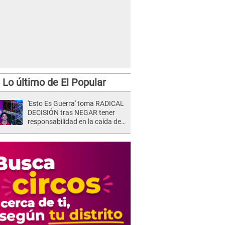
sale expulsado tras supuesta falta contra Alexis Sánchez
Lo último de El Popular
'Esto Es Guerra' toma RADICAL
DECISIÓN tras NEGAR tener
responsabilidad en la caída de
Kevin Díaz desde 8 metros de
altura