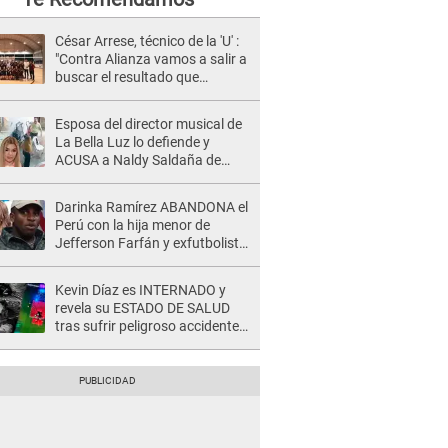
César Arrese, técnico de la 'U' :
"Contra Alianza vamos a salir a
buscar el resultado que
queremos"
Esposa del director musical de
La Bella Luz lo defiende y
ACUSA a Naldy Saldaña de
tener una relación con él y
otros integrantes
Darinka Ramírez ABANDONA el
Perú con la hija menor de
Jefferson Farfán y exfutbolista
REACCIONA: "A ti que..."
Kevin Díaz es INTERNADO y
revela su ESTADO DE SALUD
tras sufrir peligroso accidente
en 'EEG' y caer desde altura de
ocho metros