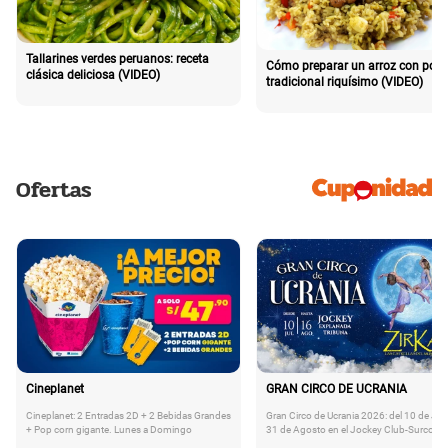
Tallarines verdes peruanos: receta
Cómo preparar un arroz con poll
clásica deliciosa (VIDEO)
tradicional riquísimo (VIDEO)
Ofertas
Cineplanet
GRAN CIRCO DE UCRANIA
Cineplanet: 2 Entradas 2D + 2 Bebidas Grandes
Gran Circo de Ucrania 2026: del 10 de Juli
+ Pop corn gigante. Lunes a Domingo
31 de Agosto en el Jockey Club-Surco