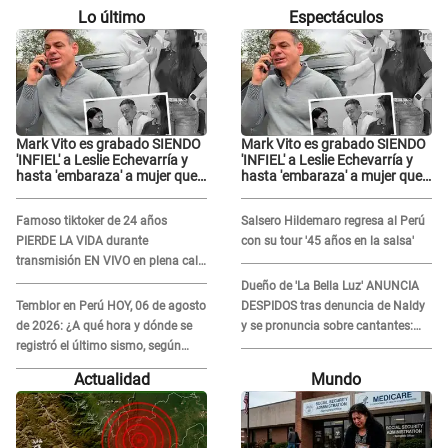
Lo último
Espectáculos
Mark Vito es grabado SIENDO
Mark Vito es grabado SIENDO
'INFIEL' a Leslie Echevarría y
'INFIEL' a Leslie Echevarría y
hasta 'embaraza' a mujer que
hasta 'embaraza' a mujer que
sería su AMANTE: "¡Eres un
sería su AMANTE: "¡Eres un
desgraciado! "
desgraciado! "
Famoso tiktoker de 24 años
Salsero Hildemaro regresa al Perú
PIERDE LA VIDA durante
con su tour '45 años en la salsa'
transmisión EN VIVO en plena calle
y desata conmoción
Dueño de 'La Bella Luz' ANUNCIA
Temblor en Perú HOY, 06 de agosto
DESPIDOS tras denuncia de Naldy
de 2026: ¿A qué hora y dónde se
y se pronuncia sobre cantantes:
registró el último sismo, según
"Mis chicas están siendo
IGP?
vulneradas"
Actualidad
Mundo