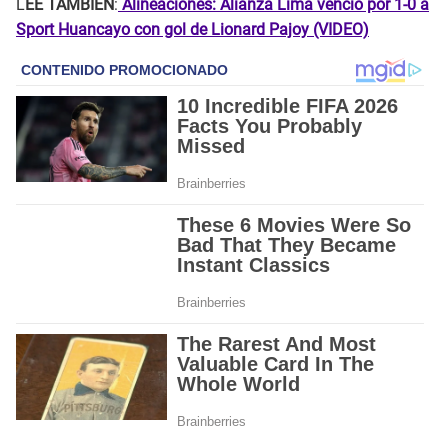
L
EE TAMBIÉN
:
Alineaciones: Alianza Lima venció por 1-0 a
Sport Huancayo con gol de Lionard Pajoy (VIDEO)