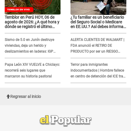
Temblor en Perú HOY, 06 de
¿Tu familiar es un beneficiario
agosto de 2026: ¿A qué hora y
del Seguro Social o Medicare
dónde se registró el último
en EE.UU.? Así debes informar
sismo, según IGP?
sobre su muerte para EVITAR
COBROS
Sismo de 5.0 en Junín destruye
ALERTA CLIENTES DE WALMART |
viviendas, deja un herido y
FDA anunció el RETIRO DE
deslizamientos en laderas: IGP
PRODUCTO por ser un RIESGO
alerta sobre posibles réplicas
MORTAL para consumidores: ¿Cuál
es?
Papa León XIV VUELVE a Chiclayo:
Terror para inmigrantes
recorrerá seis lugares que
indocumentados | Hombre fallece
marcaron su historia pastoral
en centro de detención del ICE tras
sufrir una "emergencia médica"
Regresar al inicio