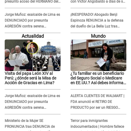
presunto acoso del HERMANO del
con Víctor Angobaldo a días de su
director musical de La Bella Luz:
inesperada partida: "Hace dos
"Me quedé asustada, en shock"
semanas"
Jorge Muñoz: exalcalde de Lima es
¡INESPERADO! Abogado Benji
DENUNCIADO por presunta
Espinoza RENUNCIA a la defensa
AGRESIÓN contra serena
del dueño de La Bella Luz tras
GESTANTE en Miraflores
difusión de POLÉMICO audio:
Actualidad
Mundo
"Nada que defender"
Visita del papa León XIV al
¿Tu familiar es un beneficiario
Perú: ¿dónde será la Misa de
del Seguro Social o Medicare
Acción de Gracias en Lima?
en EE.UU.? Así debes informar
sobre su muerte para EVITAR
COBROS
Jorge Muñoz: exalcalde de Lima es
ALERTA CLIENTES DE WALMART |
DENUNCIADO por presunta
FDA anunció el RETIRO DE
AGRESIÓN contra serena
PRODUCTO por ser un RIESGO
GESTANTE en Miraflores
MORTAL para consumidores: ¿Cuál
es?
Ministerio de la Mujer SE
Terror para inmigrantes
PRONUNCIA tras DENUNCIA de
indocumentados | Hombre fallece