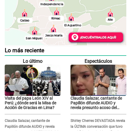
Lo más reciente
Lo último
Espectáculos
Visita del papa León XIV al
Claudia Salazar, cantante de
Perú: ¿dónde será la Misa de
Papillón difunde AUDIO y
Acción de Gracias en Lima?
revela presunto acoso del
HERMANO del director musical
de La Bella Luz: "Me quedé
Claudia Salazar, cantante de
Shirley Cherres DEVASTADA revela
asustada, en shock"
Papillón difunde AUDIO y revela
la ÚLTIMA conversación que tuvo