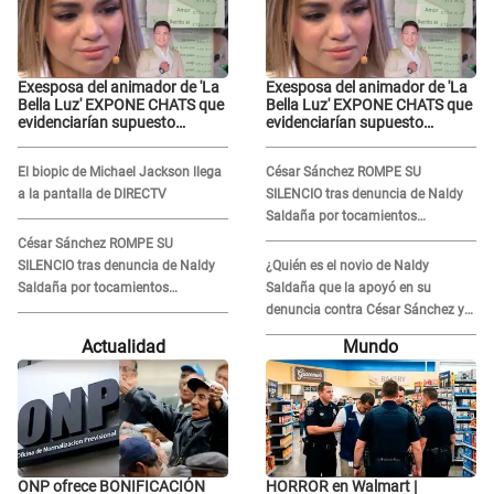
Exesposa del animador de 'La
Exesposa del animador de 'La
Bella Luz' EXPONE CHATS que
Bella Luz' EXPONE CHATS que
evidenciarían supuesto
evidenciarían supuesto
romance clandestino con
romance clandestino con
Naldy Saldaña, pese a tener
Naldy Saldaña, pese a tener
El biopic de Michael Jackson llega
César Sánchez ROMPE SU
pareja
pareja
a la pantalla de DIRECTV
SILENCIO tras denuncia de Naldy
Saldaña por tocamientos
indebidos: "Pido respetar la
César Sánchez ROMPE SU
presunción de inocencia"
SILENCIO tras denuncia de Naldy
¿Quién es el novio de Naldy
Saldaña por tocamientos
Saldaña que la apoyó en su
indebidos: "Pido respetar la
denuncia contra César Sánchez y
presunción de inocencia"
confrontó al dueño de 'La Bella
Actualidad
Mundo
Luz'?
ONP ofrece BONIFICACIÓN
HORROR en Walmart |