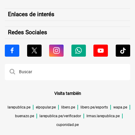
Enlaces de interés
Redes Sociales
Visita también
larepublica.pe
elpopular.pe
libero.pe
libero.pe/esports
wapa.pe
buenazo.pe
larepublica.pe/verificador
lrmas.larepublica.pe
cuponidad.pe