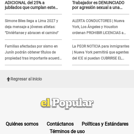
ADICIONAL del 25% a
Trabajador es DENUNCIADO
jubilados que cumplan este
por agresión sexual a una
REQUISITO: revisa si accedes
cliente y su respuesta
aquí
INDIGNÓ A TODOS
Simone Biles llega a Lima 2027 y
ALERTA CONDUCTORES | Nueva
deja mensaje a jóvenes atletas:
York, Los Ángeles y Houston
“Diviértanse y abracen el camino”
ordenan PROHIBIR LICENCIAS a
quienes no presenten ESTE
DOCUMENTO
Familias afectadas por sismo en
La PEOR NOTICIA para inmigrantes
Junín podrán obtener títulos de
| Nueva York permitirá que agentes
propiedad tras importante acuerdo
del ICE si puedan CUBRIRSE EL
de Cofopri
ROSTRO
Regresar al inicio
Quiénes somos
Contáctanos
Políticas y Estándares
Términos de uso