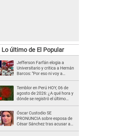
Lo último de El Popular
Jefferson Farfán elogia a
Universitario y critica a Hernán
Barcos: "Por eso ni voy a
Alianza Lima"
Temblor en Perú HOY, 06 de
agosto de 2026: ¿A qué hora y
dónde se registró el último
sismo, según IGP?
Óscar Custodio SE
PRONUNCIA sobre esposa de
César Sánchez tras acusar a
Naldy Saldaña de ser PAREJA
del músico: "Lo dejo en manos