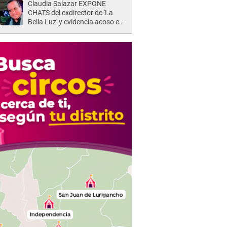
Claudia Salazar EXPONE
de la justicia"
CHATS del exdirector de 'La
Bella Luz' y evidencia acoso e
insistencia: "Vas a estar
conmigo, no pasa nada"