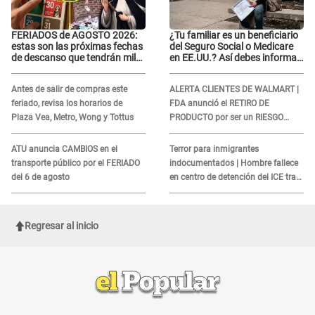
FERIADOS de AGOSTO 2026:
¿Tu familiar es un beneficiario
estas son las próximas fechas
del Seguro Social o Medicare
de descanso que tendrán miles
en EE.UU.? Así debes informar
de peruanos
sobre su muerte para EVITAR
COBROS
Antes de salir de compras este
ALERTA CLIENTES DE WALMART |
feriado, revisa los horarios de
FDA anunció el RETIRO DE
Plaza Vea, Metro, Wong y Tottus
PRODUCTO por ser un RIESGO
MORTAL para consumidores: ¿Cuál
es?
ATU anuncia CAMBIOS en el
Terror para inmigrantes
transporte público por el FERIADO
indocumentados | Hombre fallece
del 6 de agosto
en centro de detención del ICE tras
sufrir una "emergencia médica"
Regresar al inicio