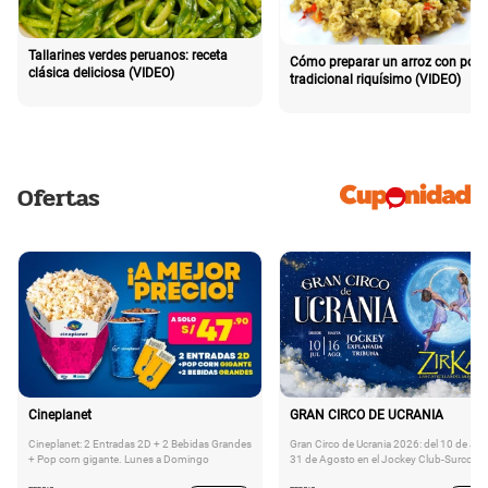
Tallarines verdes peruanos: receta
Cómo preparar un arroz con poll
clásica deliciosa (VIDEO)
tradicional riquísimo (VIDEO)
Ofertas
Cineplanet
GRAN CIRCO DE UCRANIA
Cineplanet: 2 Entradas 2D + 2 Bebidas Grandes
Gran Circo de Ucrania 2026: del 10 de Juli
+ Pop corn gigante. Lunes a Domingo
31 de Agosto en el Jockey Club-Surco