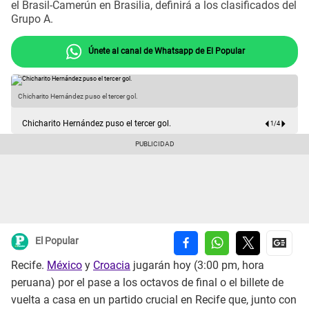
el Brasil-Camerún en Brasilia, definirá a los clasificados del
Grupo A.
Únete al canal de Whatsapp de El Popular
Chicharito Hernández puso el tercer gol.
D
Chicharito Hernández puso el tercer gol.
1
/
4
El Popular
Recife.
México
y
Croacia
jugarán hoy (3:00 pm, hora
peruana) por el pase a los octavos de final o el billete de
vuelta a casa en un partido crucial en Recife que, junto con