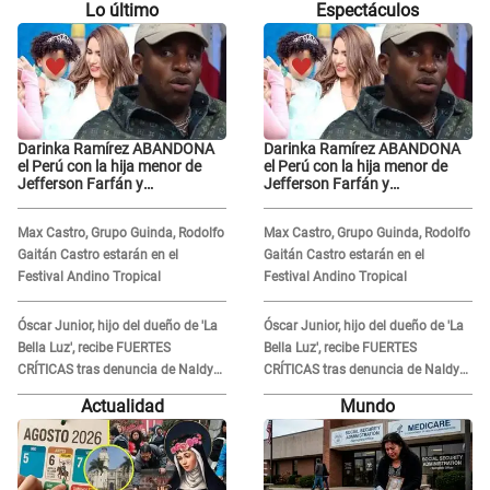
Lo último
Espectáculos
Darinka Ramírez ABANDONA
Darinka Ramírez ABANDONA
el Perú con la hija menor de
el Perú con la hija menor de
Jefferson Farfán y
Jefferson Farfán y
exfutbolista REACCIONA: "A ti
exfutbolista REACCIONA: "A ti
que..."
que..."
Max Castro, Grupo Guinda, Rodolfo
Max Castro, Grupo Guinda, Rodolfo
Gaitán Castro estarán en el
Gaitán Castro estarán en el
Festival Andino Tropical
Festival Andino Tropical
Óscar Junior, hijo del dueño de 'La
Óscar Junior, hijo del dueño de 'La
Bella Luz', recibe FUERTES
Bella Luz', recibe FUERTES
CRÍTICAS tras denuncia de Naldy
CRÍTICAS tras denuncia de Naldy
Saldaña contra su tío: "Cómplice"
Saldaña contra su tío: "Cómplice"
Actualidad
Mundo