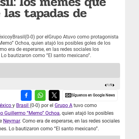
asil: los memes que
e las tapadas de
éxicoyBrasil(0-0) por elGrupo Atuvo como protagonista
emo” Ochoa, quien atajó los posibles goles de los
mo era de esperarse, en las redes sociales los
 Lo bautizaron como “El santo mexicano”.
Memes de
1
/
5
éxico
y
Brasil
(0-0) por el
Grupo A
tuvo como
co Guillermo “Memo” Ochoa
, quien atajó los posibles
de
Neymar
. Como era de esperarse, en las redes sociales
es. Lo bautizaron como “El santo mexicano”.