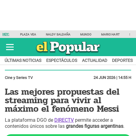
HOY:
PLAZA VEA
NALDY SALDAÑA
MUNDO
MARIO HART
SAM
ÚLTIMAS NOTICIAS
ESPECTÁCULOS
ACTUALIDAD
DEPORTES
Cine y Series TV
24 JUN 2026 | 14:55 H
Las mejores propuestas del
streaming para vivir al
máximo el fenómeno Messi
La plataforma DGO de
DIRECTV
permite acceder a
contenidos únicos sobre las
grandes figuras argentinas
.