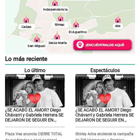
Lo más reciente
Lo último
Espectáculos
¿SE ACABÓ EL AMOR? Diego
¿SE ACABÓ EL AMOR? Diego
Chávarri y Gabriela Herrera SE
Chávarri y Gabriela Herrera SE
DEJARON DE SEGUIR EN
DEJARON DE SEGUIR EN
INSTAGRAM y él ANUNCIÓ SU
INSTAGRAM y él ANUNCIÓ SU
RENUNCIA A SU PODCAST
RENUNCIA A SU PODCAST
Plaza Vea anuncia CIERRE TOTAL
Shirley Arica enciende la campaña