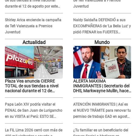
de sus tiendas a nivel nacional
de Tefi Valenzuela a Premios
durante el 12 de agosto por este
Juventud
MOTIVO
Shirley Arica enciende la campaña
Naldy Saldaña DEFENDIÓ a sus
de Tefi Valenzuela a Premios
EXCOMPAÑERAS de 'La Bella Luz' y
Juventud
pidió FRENAR los FUERTES
ATAQUES en redes: “Aquí el único
Actualidad
Mundo
culpable...”
Plaza Vea anuncia CIERRE
ALERTA MÁXIMA
TOTAL de sus tiendas a nivel
INMIGRANTES | Secretario del
nacional durante el 12 de
DHS, Markwayne Mullin, hace
agosto por este MOTIVO
alarmante declaración: "Ahora
vamos por ellos"
Papa León XIV podría visitar el
ATENCIÓN INMIGRANTES | Así es
PENAL de San Juan de Lurigancho
el NUEVO TRÁMITE para renovar tu
en su VISITA al Perú: ESTO SE
permiso de trabajo EAD en agosto
SABE
del 2026
La FIL Lima 2026 cerró con más de
¿Tu familiar es un beneficiario del