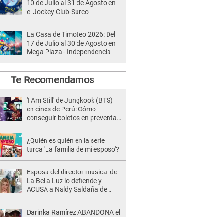
10 de Julio al 31 de Agosto en
el Jockey Club-Surco
La Casa de Timoteo 2026: Del
17 de Julio al 30 de Agosto en
Mega Plaza - Independencia
Te Recomendamos
'I Am Still' de Jungkook (BTS)
en cines de Perú: Cómo
conseguir boletos en preventa
en Cinemark y Cinépolis
¿Quién es quién en la serie
turca 'La familia de mi esposo'?
Esposa del director musical de
La Bella Luz lo defiende y
ACUSA a Naldy Saldaña de
tener una relación con él y
otros integrantes
Darinka Ramírez ABANDONA el