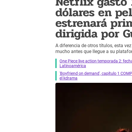
Netflix gastó
dólares en pe
estrenará pri
dirigida por G
A diferencia de otros títulos, esta ve
mucho antes que llegue a su platafo
One Piece live action temporada 2: fecha 
Latinoamérica
'Boyfriend on demand', capítulo 1 COMP
el kdrama