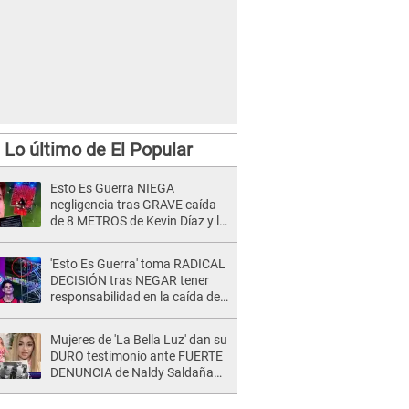
Lo último de El Popular
Esto Es Guerra NIEGA
negligencia tras GRAVE caída
de 8 METROS de Kevin Díaz y lo
SEÑALAN: "No adoptó la
postura correcta"
'Esto Es Guerra' toma RADICAL
DECISIÓN tras NEGAR tener
responsabilidad en la caída de
Kevin Díaz desde 8 metros de
altura
Mujeres de 'La Bella Luz' dan su
DURO testimonio ante FUERTE
DENUNCIA de Naldy Saldaña
contra director: "Cualquier
acusación de apañamiento..."