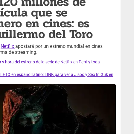
 120 millones de
lícula que se
mero en cines: es
uillermo del Toro
z
Netflix
apostará por un estreno mundial en cines
rma de streaming.
y hora del estreno de la serie de Netflix en Perú y toda
LETO en español latino: LINK para ver a Jisoo y Seo In Guk en