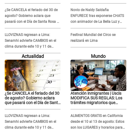
"No te lo voy a perdonar
"No te lo voy a perdonar
nunca"
nunca"
¿Se CANCELA el feriado del 30 de
Novio de Naldy Saldaña
agosto? Gobierno aclara que
ENFURECE tras exponerse CHATS
pasará con el Día de Santa Rosa de
con animador de La Bella Luz y
Lima
ADVIERTE: "Estúp@&# que cree
que..."
LLOVIZNAS regresan a Lima:
Festival Mundial del Circo se
Senamhi advierte CAMBIOS en el
realizará en Lima
clima durante este 10 y 11 de
agosto
Actualidad
Mundo
¿Se CANCELA el feriado del 30
Atención inmigrantes | Uscis
de agosto? Gobierno aclara
MODIFICA SUS REGLAS: Los
que pasará con el Día de Santa
trámites migratorios que
Rosa de Lima
podrían necesitar tu prueba de
ADN
LLOVIZNAS regresan a Lima:
ALIMENTOS GRATIS en California
Senamhi advierte CAMBIOS en el
desde el 10 al 13 de agosto: Estos
clima durante este 10 y 11 de
son los LUGARES y horarios para