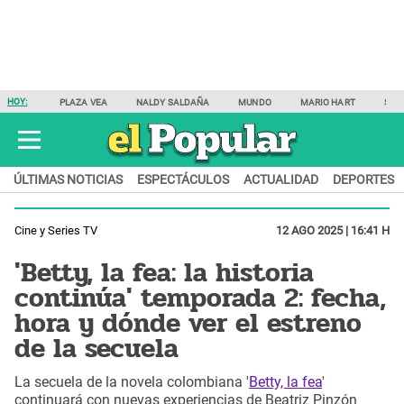
HOY:
PLAZA VEA
NALDY SALDAÑA
MUNDO
MARIO HART
SAM
ÚLTIMAS NOTICIAS
ESPECTÁCULOS
ACTUALIDAD
DEPORTES
Cine y Series TV
12 AGO 2025 | 16:41 H
'Betty, la fea: la historia
continúa' temporada 2: fecha,
hora y dónde ver el estreno
de la secuela
La secuela de la novela colombiana '
Betty, la fea
'
continuará con nuevas experiencias de Beatriz Pinzón