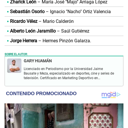
Zharick León
– María José "Majo" Arriaga López
Sebastián Osorio
– Ignacio "Nacho" Ortiz Valencia
Ricardo Vélez
– Mario Calderón
Alberto León Jaramillo
– Saúl Gutiérrez
Jorge Herrera
– Hermes Pinzón Galarza.
SOBRE EL AUTOR:
GARY HUAMÁN
Licenciado en Periodismo por la Universidad Jaime
Bausate y Meza, especializado en deportes, cine y series de
televisión. Certificado en Marketing Deportivo en
Universitas Barca Hub y con conocimiento de redacción
SEO durante más de 5 años.