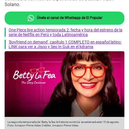
Solano.
Únete al canal de Whatsapp de El Popular
One Piece live action temporada 2: fecha y hora del estreno de la
serie de Netflix en Perú y toda Latinoamérica
'Boyfriend on demand', capítulo 1 COMPLETO en español latino:
LINK para ver a Jisoo y Seo In Guk en el kdrama
La segunda temporada de 'Betty, la fea: la historia continúa' se estrenará este 15 de agosto.
Foto: Amazon Prime Video
Crédito: Amazon Prime Video