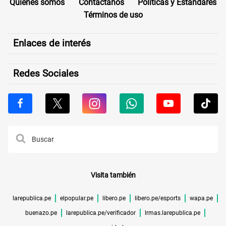
Quiénes somos
Contáctanos
Políticas y Estándares
Términos de uso
Enlaces de interés
Redes Sociales
Visita también
larepublica.pe
elpopular.pe
libero.pe
libero.pe/esports
wapa.pe
buenazo.pe
larepublica.pe/verificador
lrmas.larepublica.pe