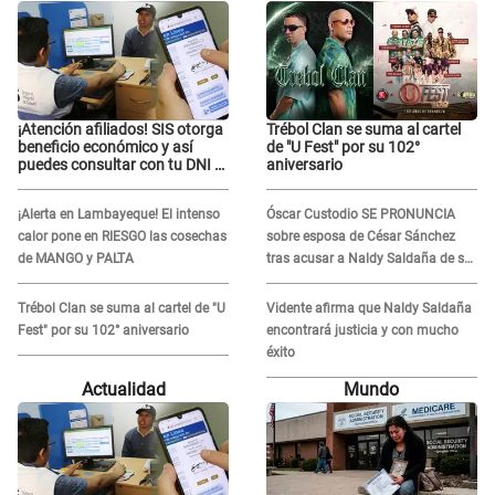
¡Atención afiliados! SIS otorga
Trébol Clan se suma al cartel
beneficio económico y así
de "U Fest" por su 102°
puedes consultar con tu DNI si
aniversario
te corresponde
¡Alerta en Lambayeque! El intenso
Óscar Custodio SE PRONUNCIA
calor pone en RIESGO las cosechas
sobre esposa de César Sánchez
de MANGO y PALTA
tras acusar a Naldy Saldaña de ser
PAREJA del músico: "Lo dejo en
manos de la justicia"
Trébol Clan se suma al cartel de "U
Vidente afirma que Naldy Saldaña
Fest" por su 102° aniversario
encontrará justicia y con mucho
éxito
Actualidad
Mundo