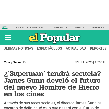
HOY:
CASO LIZETH MARZANO
JAIME BAYLY
MUNDO
JEFFERSON F
ÚLTIMAS NOTICIAS
ESPECTÁCULOS
ACTUALIDAD
DEPORTES
Cine y Series TV
31 JUL 2025 | 15:30 H
¿'Superman' tendrá secuela?
James Gunn develó el futuro
del nuevo Hombre de Hierro
en los cines
A través de sus redes sociales, el director James Gunn se
encargó de definir qué es lo que pasará con el futuro de