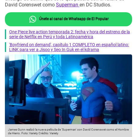
David Corenswet como
Superman
en DC Studios.
Únete al canal de Whatsapp de El Popular
One Piece live action temporada 2: fecha y hora del estreno de la
serie de Netflix en Perú y toda Latinoamérica
'Boyfriend on demand', capítulo 1 COMPLETO en español latino:
LINK para ver a Jisoo y Seo In Guk en el kdrama
James Gunn realizó la nueva película de 'Superman' con David Corenswet como el Hombre
de Hierro. Foto: Variety
Crédito: Variety