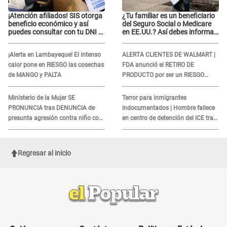
¡Atención afiliados! SIS otorga
¿Tu familiar es un beneficiario
beneficio económico y así
del Seguro Social o Medicare
puedes consultar con tu DNI si
en EE.UU.? Así debes informar
te corresponde
sobre su muerte para EVITAR
COBROS
¡Alerta en Lambayeque! El intenso
ALERTA CLIENTES DE WALMART |
calor pone en RIESGO las cosechas
FDA anunció el RETIRO DE
de MANGO y PALTA
PRODUCTO por ser un RIESGO
MORTAL para consumidores: ¿Cuál
es?
Ministerio de la Mujer SE
Terror para inmigrantes
PRONUNCIA tras DENUNCIA de
indocumentados | Hombre fallece
presunta agresión contra niño con
en centro de detención del ICE tras
autismo en Surco
sufrir una "emergencia médica"
Regresar al inicio