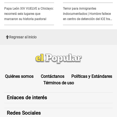
alerta sobre posibles réplicas
MORTAL para consumidores: ¿Cuál
es?
Papa León XIV VUELVE a Chiclayo:
Terror para inmigrantes
recorrerá seis lugares que
indocumentados | Hombre fallece
marcaron su historia pastoral
en centro de detención del ICE tras
sufrir una "emergencia médica"
Regresar al inicio
Quiénes somos
Contáctanos
Políticas y Estándares
Términos de uso
Enlaces de interés
Redes Sociales