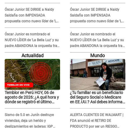
maltratos en la orquesta: "Los
maltratos en la orquesta: "Los
humilla..."
humilla..."
Óscar Junior SE DIRIGE a Naldy
Óscar Junior SE DIRIGE a Naldy
Saldaña con IMPENSADA
Saldaña con IMPENSADA
propuesta como nuevo líder de 'La
propuesta como nuevo líder de 'La
Bella Luz' tras denuncia: "Otro tipo
Bella Luz' tras denuncia: "Otro tipo
de ley..."
de ley..."
Óscar Junior es nombrado el
Óscar Junior es nombrado el
NUEVO LÍDER de 'La Bella Luz' y su
NUEVO LÍDER de 'La Bella Luz' y su
padre ABANDONA la orquesta tras
padre ABANDONA la orquesta tras
caso Naldy Saldaña: "Son
caso Naldy Saldaña: "Son
Actualidad
Mundo
errores..."
errores..."
Temblor en Perú HOY, 06 de
¿Tu familiar es un beneficiario
agosto de 2026: ¿A qué hora y
del Seguro Social o Medicare
dónde se registró el último
en EE.UU.? Así debes informar
sismo, según IGP?
sobre su muerte para EVITAR
COBROS
Sismo de 5.0 en Junín destruye
ALERTA CLIENTES DE WALMART |
viviendas, deja un herido y
FDA anunció el RETIRO DE
deslizamientos en laderas: IGP
PRODUCTO por ser un RIESGO