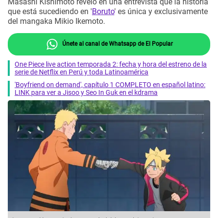
Masashi Kishimoto reveló en una entrevista que la historia
que está sucediendo en '
Boruto
' es única y exclusivamente
del mangaka Mikio Ikemoto.
Únete al canal de Whatsapp de El Popular
One Piece live action temporada 2: fecha y hora del estreno de la
serie de Netflix en Perú y toda Latinoamérica
'Boyfriend on demand', capítulo 1 COMPLETO en español latino:
LINK para ver a Jisoo y Seo In Guk en el kdrama