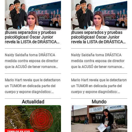
¡Buses separados y pruebas
¡Buses separados y pruebas
psicológicas! Óscar Junior
psicológicas! Óscar Junior
revela la LISTA de DRÁSTICAS
revela la LISTA de DRÁSTICAS
medidas para prevenir acoso
medidas para prevenir acoso
en 'La Bella Luz' tras caso
en 'La Bella Luz' tras caso
Naldy Saldaña toma DRÁSTICA
Naldy Saldaña toma DRÁSTICA
Naldy Saldaña
Naldy Saldaña
medida contra esposa de director
medida contra esposa de director
que la ACUSÓ de tener romance
que la ACUSÓ de tener romance
con él: "Muy triste..."
con él: "Muy triste..."
Mario Hart revela que le detectaron
Mario Hart revela que le detectaron
un TUMOR en delicada parte del
un TUMOR en delicada parte del
cuerpo y expone diagnóstico:
cuerpo y expone diagnóstico:
"Dolores muy fuertes..."
"Dolores muy fuertes..."
Actualidad
Mundo