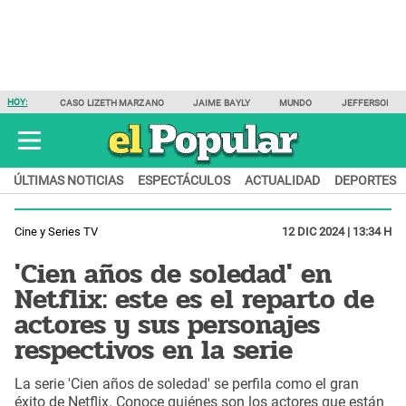
HOY:
CASO LIZETH MARZANO
JAIME BAYLY
MUNDO
JEFFERSON F
ÚLTIMAS NOTICIAS
ESPECTÁCULOS
ACTUALIDAD
DEPORTES
Cine y Series TV
12 DIC 2024 | 13:34 H
'Cien años de soledad' en
Netflix: este es el reparto de
actores y sus personajes
respectivos en la serie
La serie 'Cien años de soledad' se perfila como el gran
éxito de Netflix. Conoce quiénes son los actores que están