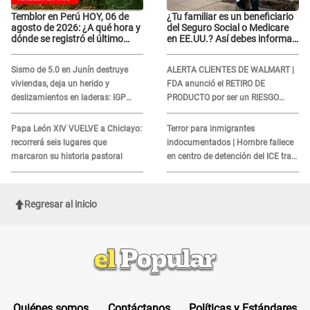
Temblor en Perú HOY, 06 de
¿Tu familiar es un beneficiario
agosto de 2026: ¿A qué hora y
del Seguro Social o Medicare
dónde se registró el último
en EE.UU.? Así debes informar
sismo, según IGP?
sobre su muerte para EVITAR
COBROS
Sismo de 5.0 en Junín destruye
ALERTA CLIENTES DE WALMART |
viviendas, deja un herido y
FDA anunció el RETIRO DE
deslizamientos en laderas: IGP
PRODUCTO por ser un RIESGO
alerta sobre posibles réplicas
MORTAL para consumidores: ¿Cuál
es?
Papa León XIV VUELVE a Chiclayo:
Terror para inmigrantes
recorrerá seis lugares que
indocumentados | Hombre fallece
marcaron su historia pastoral
en centro de detención del ICE tras
sufrir una "emergencia médica"
Regresar al inicio
Quiénes somos
Contáctanos
Políticas y Estándares