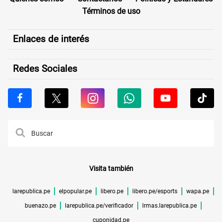
Términos de uso
Enlaces de interés
Redes Sociales
Visita también
larepublica.pe
elpopular.pe
libero.pe
libero.pe/esports
wapa.pe
buenazo.pe
larepublica.pe/verificador
lrmas.larepublica.pe
cuponidad.pe