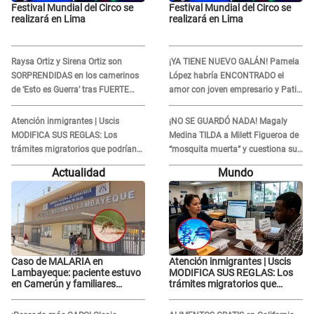
Festival Mundial del Circo se
Festival Mundial del Circo se
realizará en Lima
realizará en Lima
Raysa Ortiz y Sirena Ortiz son
¡YA TIENE NUEVO GALÁN! Pamela
SORPRENDIDAS en los camerinos
López habría ENCONTRADO el
de ‘Esto es Guerra’ tras FUERTE
amor con joven empresario y Pati
ENFRENTAMIENTO con Gabriel
Lorena la ECHA en VIVO
Moisés: “Gracias”
Atención inmigrantes | Uscis
¡NO SE GUARDÓ NADA! Magaly
MODIFICA SUS REGLAS: Los
Medina TILDA a Milett Figueroa de
trámites migratorios que podrían
“mosquita muerta” y cuestiona su
necesitar tu prueba de ADN
RECONCILIACIÓN con Marcelo
Actualidad
Mundo
Tinelli en TV argentina
Caso de MALARIA en
Atención inmigrantes | Uscis
Lambayeque: paciente estuvo
MODIFICA SUS REGLAS: Los
en Camerún y familiares
trámites migratorios que
denuncian demora en
podrían necesitar tu prueba de
tratamiento
ADN