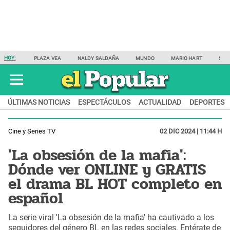
HOY:
PLAZA VEA
NALDY SALDAÑA
MUNDO
MARIO HART
SAM
ÚLTIMAS NOTICIAS
ESPECTÁCULOS
ACTUALIDAD
DEPORTES
Cine y Series TV
02 DIC 2024 | 11:44 H
'La obsesión de la mafia':
Dónde ver ONLINE y GRATIS
el drama BL HOT completo en
español
La serie viral 'La obsesión de la mafia' ha cautivado a los
seguidores del género BL en las redes sociales. Entérate de