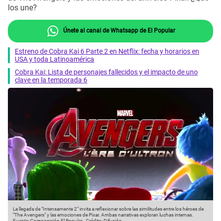
los une?
Únete al canal de Whatsapp de El Popular
Estreno de Cobra Kai 6 Parte 2 en Netflix: fecha y horarios en
USA y toda Latinoamérica
Cobra Kai: Lista de personajes fallecidos y el impacto de uno
clave en la temporada 6
La llegada de "Intensamente 2" invita a reflexionar sobre las similitudes entre los héroes de
"The Avengers" y las emociones de Pixar. Ambas narrativas exploran luchas internas.
Fuente: Composición El Popular
-
Crédito: Difusión