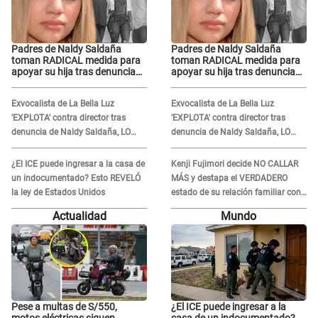
Padres de Naldy Saldaña
Padres de Naldy Saldaña
toman RADICAL medida para
toman RADICAL medida para
apoyar su hija tras denuncia
apoyar su hija tras denuncia
contra director musical de La
contra director musical de La
Bella Luz: "Esto no se va a
Bella Luz: "Esto no se va a
Exvocalista de La Bella Luz
Exvocalista de La Bella Luz
quedar así"
quedar así"
'EXPLOTA' contra director tras
'EXPLOTA' contra director tras
denuncia de Naldy Saldaña, LO
denuncia de Naldy Saldaña, LO
INSULTA y lanza GRAVE
INSULTA y lanza GRAVE
advertencia: "Falta que rueden dos
advertencia: "Falta que rueden dos
¿El ICE puede ingresar a la casa de
Kenji Fujimori decide NO CALLAR
cabezas más"
cabezas más"
un indocumentado? Esto REVELÓ
MÁS y destapa el VERDADERO
la ley de Estados Unidos
estado de su relación familiar con
Keiko Fujimori: "Mi familia es Érika,
Actualidad
Mundo
mi suegra..."
Pese a multas de S/550,
¿El ICE puede ingresar a la
motos eléctricas siguen
casa de un indocumentado?