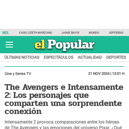
HOY:
CASO LIZETH MARZANO
JAIME BAYLY
MUNDO
JEFFERSON F
ÚLTIMAS NOTICIAS
ESPECTÁCULOS
ACTUALIDAD
DEPORTES
Cine y Series TV
21 NOV 2024 | 13:01 H
The Avengers e Intensamente
2: Los personajes que
comparten una sorprendente
conexión
Intensamente 2 provoca comparaciones entre los héroes
de The Avengers y las emociones del universo Pixar. ¿Qué