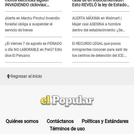
INVADIENDO ciclovías:
Esto REVELÓ la ley de Estados
conductores desafían las
Unidos
nuevas reglas
¡Alerta en Machu Picchu! Incendio
ALERTA MÁXIMA en Walmart |
forestal obliga a suspender el
Mujer casi ASESINA a hombre
servicio de trenes
dentro del establecimiento: ¿Se
logró atrapar al sospechoso?
¿El viernes 7 de agosto es FERIADO
El RECURSO LEGAL que pocos
o día NO LABORABLE en Perú? Esto
inmigrantes conocen para salir de
dice El Peruano
los centros de detención del ICE:
Trump quiere ELIMINARLO
Regresar al inicio
Quiénes somos
Contáctanos
Políticas y Estándares
Términos de uso