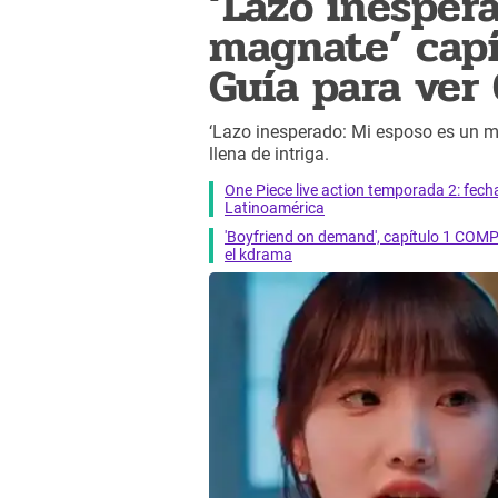
‘Lazo inesper
magnate’ capí
Guía para ver
‘Lazo inesperado: Mi esposo es un ma
llena de intriga.
One Piece live action temporada 2: fecha 
Latinoamérica
'Boyfriend on demand', capítulo 1 COMP
el kdrama