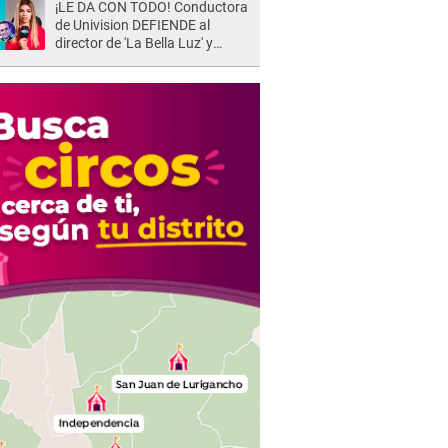
¡LE DA CON TODO! Conductora
de Univision DEFIENDE al
director de 'La Bella Luz' y
ARREMETE contra Naldy
Saldaña: “Muchas amantes...”