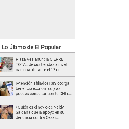
Lo último de El Popular
Plaza Vea anuncia CIERRE
TOTAL de sus tiendas a nivel
nacional durante el 12 de
agosto por este MOTIVO
¡Atención afiliados! SIS otorga
beneficio económico y así
puedes consultar con tu DNI si
te corresponde
¿Quién es el novio de Naldy
Saldaña que la apoyó en su
denuncia contra César
Sánchez y confrontó al dueño
de 'La Bella Luz'?