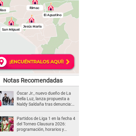
Notas Recomendadas
Óscar Jr., nuevo dueño de La
Bella Luz, lanza propuesta a
Naldy Saldaña tras denuncia:
“Va a haber otro tipo de ley”
Partidos de Liga 1 en la fecha 4
del Torneo Clausura 2026:
programación, horarios y
dónde ver