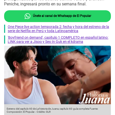
Peniche, ingresará pronto en su semana final.
Únete al canal de Whatsapp de El Popular
One Piece live action temporada 2: fecha y hora del estreno de la
serie de Netflix en Perú y toda Latinoamérica
'Boyfriend on demand', capítulo 1 COMPLETO en español latino:
LINK para ver a Jisoo y Seo In Guk en el kdrama
Estreno del capítulo 60 de La historia de Juana, capítulo 60: guía completa
Fuente:
Composición: El Popular.
-
Crédito: GLR