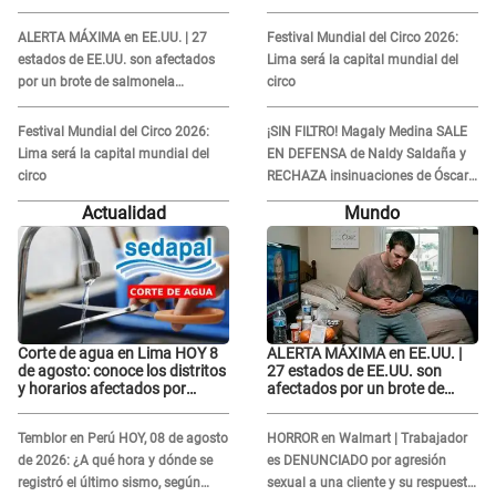
INFIDELIDAD con animador de
INFIDELIDAD con animador de
'La Bella Luz': "Se puso..."
'La Bella Luz': "Se puso..."
ALERTA MÁXIMA en EE.UU. | 27
Festival Mundial del Circo 2026:
estados de EE.UU. son afectados
Lima será la capital mundial del
por un brote de salmonela
circo
relacionado a un producto MUY
UTILIZADO
Festival Mundial del Circo 2026:
¡SIN FILTRO! Magaly Medina SALE
Lima será la capital mundial del
EN DEFENSA de Naldy Saldaña y
circo
RECHAZA insinuaciones de Óscar
Custodio: “Es su problema...”
Actualidad
Mundo
Corte de agua en Lima HOY 8
ALERTA MÁXIMA en EE.UU. |
de agosto: conoce los distritos
27 estados de EE.UU. son
y horarios afectados por
afectados por un brote de
Sedapal
salmonela relacionado a un
producto MUY UTILIZADO
Temblor en Perú HOY, 08 de agosto
HORROR en Walmart | Trabajador
de 2026: ¿A qué hora y dónde se
es DENUNCIADO por agresión
registró el último sismo, según
sexual a una cliente y su respuesta