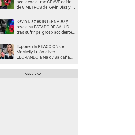
negligencia tras GRAVE caída
de 8 METROS de Kevin Díaz y lo
SEÑALAN: "No adoptó la
postura correcta"
Kevin Díaz es INTERNADO y
revela su ESTADO DE SALUD
tras sufrir peligroso accidente
en 'EEG' y caer desde altura de
ocho metros
Exponen la REACCIÓN de
Mackeily Luján al ver
LLORANDO a Naldy Saldaña
tras AGRESIÓN de director de
'La Bella Luz': Esto hizo