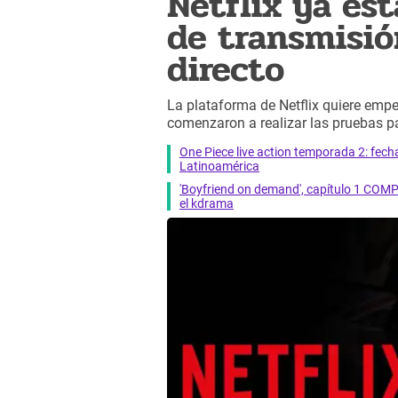
Netflix ya es
de transmisió
directo
La plataforma de Netflix quiere empez
comenzaron a realizar las pruebas p
One Piece live action temporada 2: fecha 
Latinoamérica
'Boyfriend on demand', capítulo 1 COMP
el kdrama