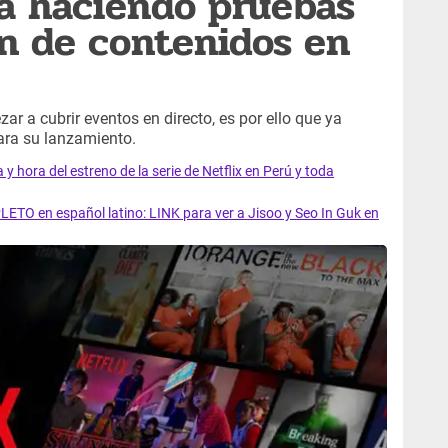
tá haciendo pruebas
n de contenidos en
ar a cubrir eventos en directo, es por ello que ya
ara su lanzamiento.
y hora del estreno de la serie de Netflix en Perú y toda
LETO en español latino: LINK para ver a Jisoo y Seo In Guk en