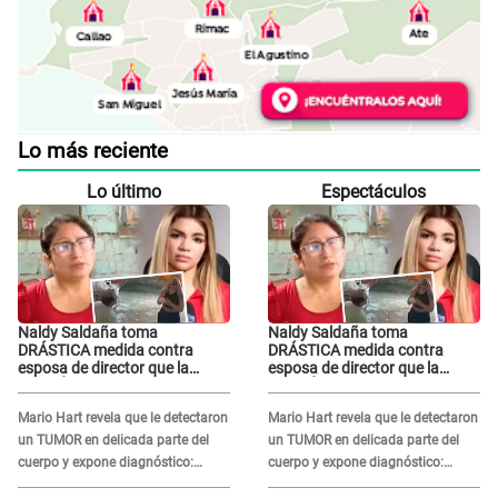
Lo más reciente
Lo último
Espectáculos
Naldy Saldaña toma
Naldy Saldaña toma
DRÁSTICA medida contra
DRÁSTICA medida contra
esposa de director que la
esposa de director que la
ACUSÓ de tener romance con
ACUSÓ de tener romance con
él: "Muy triste..."
él: "Muy triste..."
Mario Hart revela que le detectaron
Mario Hart revela que le detectaron
un TUMOR en delicada parte del
un TUMOR en delicada parte del
cuerpo y expone diagnóstico:
cuerpo y expone diagnóstico:
"Dolores muy fuertes..."
"Dolores muy fuertes..."