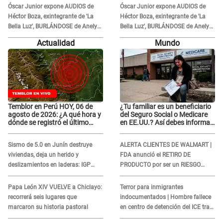
Óscar Junior expone AUDIOS de
Óscar Junior expone AUDIOS de
Héctor Boza, exintegrante de 'La
Héctor Boza, exintegrante de 'La
Bella Luz', BURLÁNDOSE de Anely
Bella Luz', BURLÁNDOSE de Anely
Dávila tras acusarlo de maltrato:
Dávila tras acusarlo de maltrato:
Actualidad
Mundo
"Grábame..."
"Grábame..."
Temblor en Perú HOY, 06 de
¿Tu familiar es un beneficiario
agosto de 2026: ¿A qué hora y
del Seguro Social o Medicare
dónde se registró el último
en EE.UU.? Así debes informar
sismo, según IGP?
sobre su muerte para EVITAR
COBROS
Sismo de 5.0 en Junín destruye
ALERTA CLIENTES DE WALMART |
viviendas, deja un herido y
FDA anunció el RETIRO DE
deslizamientos en laderas: IGP
PRODUCTO por ser un RIESGO
alerta sobre posibles réplicas
MORTAL para consumidores: ¿Cuál
es?
Papa León XIV VUELVE a Chiclayo:
Terror para inmigrantes
recorrerá seis lugares que
indocumentados | Hombre fallece
marcaron su historia pastoral
en centro de detención del ICE tras
sufrir una "emergencia médica"