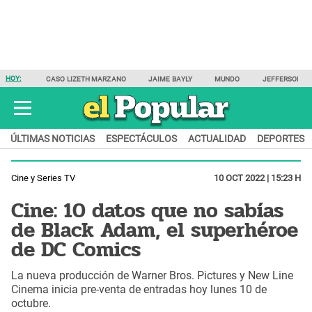
HOY:
CASO LIZETH MARZANO
JAIME BAYLY
MUNDO
JEFFERSON F
ÚLTIMAS NOTICIAS
ESPECTÁCULOS
ACTUALIDAD
DEPORTES
Cine y Series TV
10 OCT 2022 | 15:23 H
Cine: 10 datos que no sabías
de Black Adam, el superhéroe
de DC Comics
La nueva producción de Warner Bros. Pictures y New Line
Cinema inicia pre-venta de entradas hoy lunes 10 de
octubre.