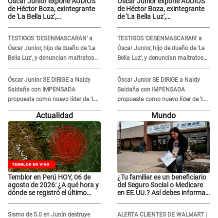
Óscar Junior expone AUDIOS
Óscar Junior expone AUDIOS
de Héctor Boza, exintegrante
de Héctor Boza, exintegrante
de 'La Bella Luz',
de 'La Bella Luz',
BURLÁNDOSE de Anely Dávila
BURLÁNDOSE de Anely Dávila
tras acusarlo de maltrato:
tras acusarlo de maltrato:
TESTIGOS 'DESENMASCARAN' a
TESTIGOS 'DESENMASCARAN' a
"Grábame..."
"Grábame..."
Óscar Junior, hijo de dueño de 'La
Óscar Junior, hijo de dueño de 'La
Bella Luz', y denuncian maltratos
Bella Luz', y denuncian maltratos
en la orquesta: "Los humilla..."
en la orquesta: "Los humilla..."
Óscar Junior SE DIRIGE a Naldy
Óscar Junior SE DIRIGE a Naldy
Saldaña con IMPENSADA
Saldaña con IMPENSADA
propuesta como nuevo líder de 'La
propuesta como nuevo líder de 'La
Bella Luz' tras denuncia: "Otro tipo
Bella Luz' tras denuncia: "Otro tipo
Actualidad
Mundo
de ley..."
de ley..."
Temblor en Perú HOY, 06 de
¿Tu familiar es un beneficiario
agosto de 2026: ¿A qué hora y
del Seguro Social o Medicare
dónde se registró el último
en EE.UU.? Así debes informar
sismo, según IGP?
sobre su muerte para EVITAR
COBROS
Sismo de 5.0 en Junín destruye
ALERTA CLIENTES DE WALMART |