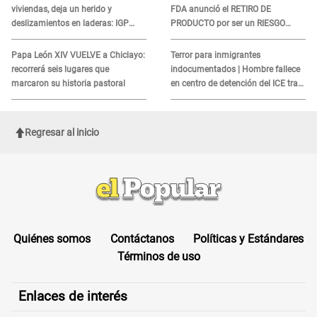
viviendas, deja un herido y
FDA anunció el RETIRO DE
deslizamientos en laderas: IGP
PRODUCTO por ser un RIESGO
alerta sobre posibles réplicas
MORTAL para consumidores: ¿Cuál
es?
Papa León XIV VUELVE a Chiclayo:
Terror para inmigrantes
recorrerá seis lugares que
indocumentados | Hombre fallece
marcaron su historia pastoral
en centro de detención del ICE tras
sufrir una "emergencia médica"
Regresar al inicio
Quiénes somos
Contáctanos
Políticas y Estándares
Términos de uso
Enlaces de interés