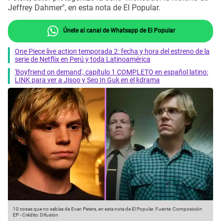
Jeffrey Dahmer", en esta nota de El Popular.
Únete al canal de Whatsapp de El Popular
One Piece live action temporada 2: fecha y hora del estreno de la
serie de Netflix en Perú y toda Latinoamérica
'Boyfriend on demand', capítulo 1 COMPLETO en español latino:
LINK para ver a Jisoo y Seo In Guk en el kdrama
10 cosas que no sabías de Evan Peters, en esta nota de El Popular.
Fuente: Composición
EP
-
Crédito: Difusión