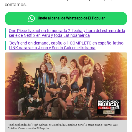
contamos.
Únete al canal de Whatsapp de El Popular
One Piece live action temporada 2: fecha y hora del estreno de la
serie de Netflix en Perú y toda Latinoamérica
'Boyfriend on demand', capítulo 1 COMPLETO en español latino:
LINK para ver a Jisoo y Seo In Guk en el kdrama
Final explicado de “High School Musical: El Musical: La serie” 3 temporada
Fuente: GLR
-
Crédito: Composición El Popular