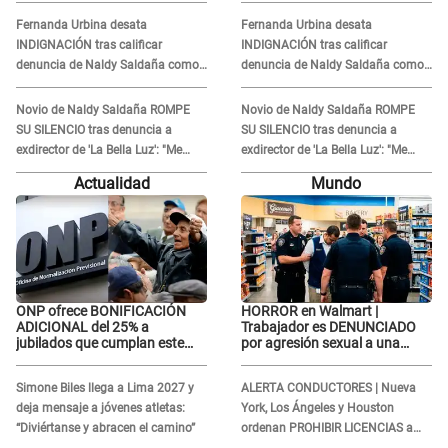
error no vamos a pagar todos"
error no vamos a pagar todos"
Fernanda Urbina desata
Fernanda Urbina desata
INDIGNACIÓN tras calificar
INDIGNACIÓN tras calificar
denuncia de Naldy Saldaña como
denuncia de Naldy Saldaña como
'acto bochornoso': "No es justo
'acto bochornoso': "No es justo
atacar a otra mujer"
atacar a otra mujer"
Novio de Naldy Saldaña ROMPE
Novio de Naldy Saldaña ROMPE
SU SILENCIO tras denuncia a
SU SILENCIO tras denuncia a
exdirector de 'La Bella Luz': "Me
exdirector de 'La Bella Luz': "Me
basta con que ella esté bien"
basta con que ella esté bien"
Actualidad
Mundo
ONP ofrece BONIFICACIÓN
HORROR en Walmart |
ADICIONAL del 25% a
Trabajador es DENUNCIADO
jubilados que cumplan este
por agresión sexual a una
REQUISITO: revisa si accedes
cliente y su respuesta
aquí
INDIGNÓ A TODOS
Simone Biles llega a Lima 2027 y
ALERTA CONDUCTORES | Nueva
deja mensaje a jóvenes atletas:
York, Los Ángeles y Houston
“Diviértanse y abracen el camino”
ordenan PROHIBIR LICENCIAS a
quienes no presenten ESTE