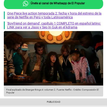
Únete al canal de Whatsapp de El Popular
One Piece live action temporada 2: fecha y hora del estreno de la
serie de Netflix en Perú y toda Latinoamérica
'Boyfriend on demand', capítulo 1 COMPLETO en español latino:
LINK para ver a Jisoo y Seo In Guk en el kdrama
Final explicado de Stranger things 4: volumen 2.
Fuente: Netflix
-
Crédito: Composición El
Popular