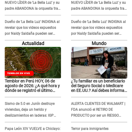
NUEVO LÍDER de 'La Bella Luz' y su
NUEVO LÍDER de 'La Bella Luz' y su
padre ABANDONA la orquesta tras
padre ABANDONA la orquesta tras
caso Naldy Saldaña: "Son
caso Naldy Saldaña: "Son
errores..."
errores..."
Dueño de 'La Bella Luz' INDIGNA al
Dueño de 'La Bella Luz' INDIGNA al
revelar que los videos expuestos
revelar que los videos expuestos
por Naldy Saldaña pueden ser
por Naldy Saldaña pueden ser
EDITADOS: "Yo tengo sus dos
EDITADOS: "Yo tengo sus dos
Actualidad
Mundo
visitas..."
visitas..."
Temblor en Perú HOY, 06 de
¿Tu familiar es un beneficiario
agosto de 2026: ¿A qué hora y
del Seguro Social o Medicare
dónde se registró el último
en EE.UU.? Así debes informar
sismo, según IGP?
sobre su muerte para EVITAR
COBROS
Sismo de 5.0 en Junín destruye
ALERTA CLIENTES DE WALMART |
viviendas, deja un herido y
FDA anunció el RETIRO DE
deslizamientos en laderas: IGP
PRODUCTO por ser un RIESGO
alerta sobre posibles réplicas
MORTAL para consumidores: ¿Cuál
es?
Papa León XIV VUELVE a Chiclayo:
Terror para inmigrantes