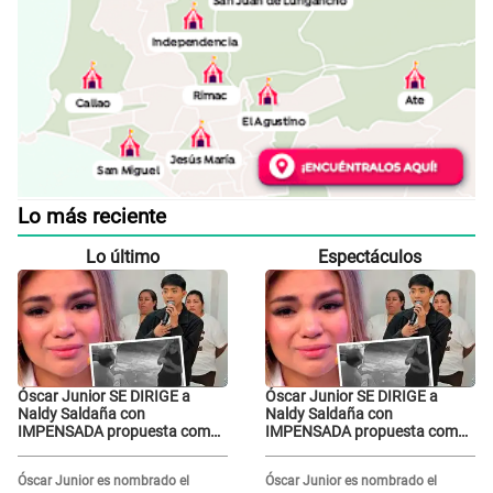
Lo más reciente
Lo último
Espectáculos
Óscar Junior SE DIRIGE a
Óscar Junior SE DIRIGE a
Naldy Saldaña con
Naldy Saldaña con
IMPENSADA propuesta como
IMPENSADA propuesta como
nuevo líder de 'La Bella Luz'
nuevo líder de 'La Bella Luz'
tras denuncia: "Otro tipo de
tras denuncia: "Otro tipo de
Óscar Junior es nombrado el
Óscar Junior es nombrado el
ley..."
ley..."