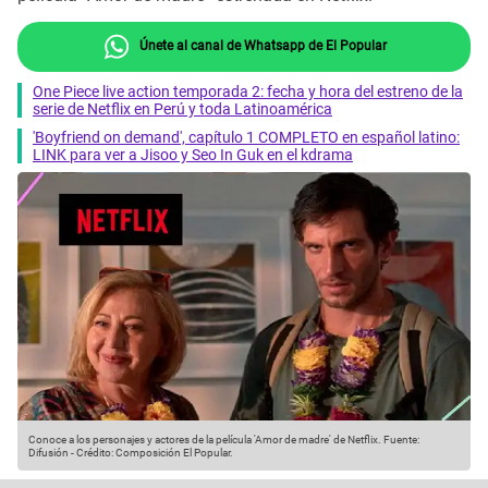
Únete al canal de Whatsapp de El Popular
One Piece live action temporada 2: fecha y hora del estreno de la
serie de Netflix en Perú y toda Latinoamérica
'Boyfriend on demand', capítulo 1 COMPLETO en español latino:
LINK para ver a Jisoo y Seo In Guk en el kdrama
Conoce a los personajes y actores de la película 'Amor de madre' de Netflix.
Fuente:
Difusión
-
Crédito: Composición El Popular.