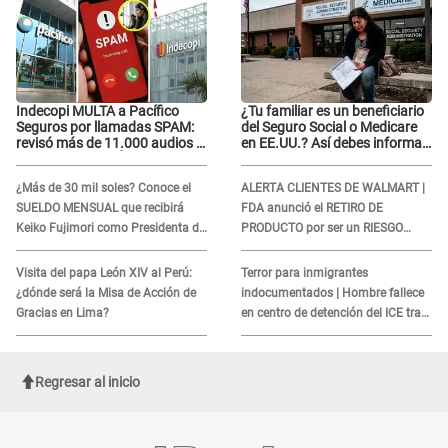
Indecopi MULTA a Pacífico
¿Tu familiar es un beneficiario
Seguros por llamadas SPAM:
del Seguro Social o Medicare
revisó más de 11.000 audios y
en EE.UU.? Así debes informar
confirma SANCIÓN
sobre su muerte para EVITAR
COBROS
¿Más de 30 mil soles? Conoce el
ALERTA CLIENTES DE WALMART |
SUELDO MENSUAL que recibirá
FDA anunció el RETIRO DE
Keiko Fujimori como Presidenta de
PRODUCTO por ser un RIESGO
la República
MORTAL para consumidores: ¿Cuál
es?
Visita del papa León XIV al Perú:
Terror para inmigrantes
¿dónde será la Misa de Acción de
indocumentados | Hombre fallece
Gracias en Lima?
en centro de detención del ICE tras
sufrir una "emergencia médica"
Regresar al inicio