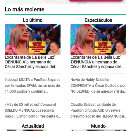
Lo más reciente
Lo último
Espectáculos
Excantante de 'La Bella Luz'
Excantante de 'La Bella Luz'
'DENUNCIA' a hermano de
'DENUNCIA' a hermano de
César Sánchez y esposa del
César Sánchez y esposa del
dueño le da INDIGNANTE
dueño le da INDIGNANTE
respuesta: "Ellos son así,
respuesta: "Ellos son así,
Indecopi MULTA a Pacífico Seguros
Novio de Naldy Saldaña
tranquila"
tranquila"
por llamadas SPAM: revisó más de
CONFRONTA a Óscar Custodio por
11.000 audios y confirma
NO DESPEDIR a su agresor y él da
SANCIÓN
INDIGNANTE respuesta: "Nadie me
dice qué hacer"
¿Más de 30 mil soles? Conoce el
Claudia Salazar, cantante de
SUELDO MENSUAL que recibirá
Papillón difunde AUDIO y revela
Keiko Fujimori como Presidenta de
presunto acoso del HERMANO del
la República
director musical de La Bella Luz:
Actualidad
Mundo
"Me quedé asustada, en shock"