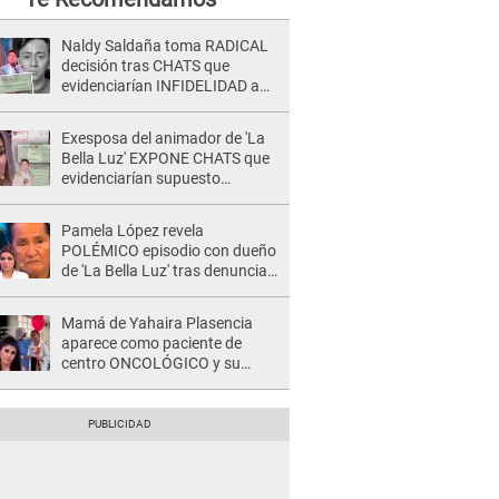
Naldy Saldaña toma RADICAL
decisión tras CHATS que
evidenciarían INFIDELIDAD a
su novio con animador de 'La
Bella Luz': "Un día..."
Exesposa del animador de 'La
Bella Luz' EXPONE CHATS que
evidenciarían supuesto
romance clandestino con Naldy
Saldaña, pese a tener pareja
Pamela López revela
POLÉMICO episodio con dueño
de 'La Bella Luz' tras denuncia
de Naldy Saldaña: "Se acercó..."
Mamá de Yahaira Plasencia
aparece como paciente de
centro ONCOLÓGICO y su
hermano lanza DESGARRADOR
mensaje: "Hoy fue la última..."