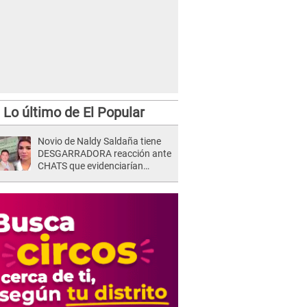
Lo último de El Popular
Novio de Naldy Saldaña tiene
DESGARRADORA reacción ante
CHATS que evidenciarían
INFIDELIDAD con animador de
'La Bella Luz': "Se puso..."