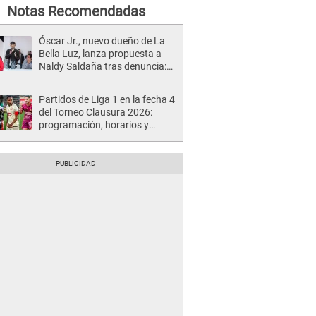
Notas Recomendadas
Óscar Jr., nuevo dueño de La
Bella Luz, lanza propuesta a
Naldy Saldaña tras denuncia:
“Va a haber otro tipo de ley”
Partidos de Liga 1 en la fecha 4
del Torneo Clausura 2026:
programación, horarios y
dónde ver