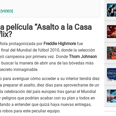
? [VIDEO]
la película “Asalto a la Casa
lix?
ñola protagonizada por
Freddie Highmore
fue
 final del Mundial de fútbol 2010, donde la selección
agró campeona por primera vez. Donde
Thom Johnson
e buscar la manera de abrir una de las bóvedas más
ecreto inimaginable.
ado para averiguar cómo acceder a su interior tendrá diez
ra preparar el asalto, diez días para aprovecharse de un
 la celebración del país europeo tras ganar el Mundial
 peligros que podrían acabar con su plan y todos en
bo dando a entender que quizá haya nuevas entregas,
s robos para este peculiar equipo.