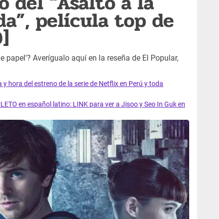
o del “Asalto a la
a”, película top de
O]
de papel'? Averígualo aquí en la reseña de El Popular,
y hora del estreno de la serie de Netflix en Perú y toda
LETO en español latino: LINK para ver a Jisoo y Seo In Guk en