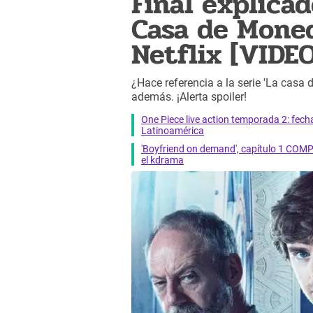
Final explicad
Casa de Moned
Netflix [VIDE
¿Hace referencia a la serie 'La casa 
además. ¡Alerta spoiler!
One Piece live action temporada 2: fecha 
Latinoamérica
'Boyfriend on demand', capítulo 1 COMP
el kdrama