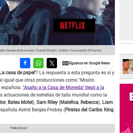
salto a la casa de la moneda.
Fuente: Difusión
-
Crédito: Composición El Popular.
La casa de papel'
? La respuesta a esta pregunta es sí y
 al igual que otras producciones como "Misión
s española.
"Asalto a la Casa de Moneda" llegó a la
s actuaciones de estrellas de talla mundial como la
tor
,
Bates Motel
),
Sam Riley
(
Malefica
,
Rebecca
),
Liam
 española Astrid Bergès-Frisbey (
Piratas del Caribe
,
King