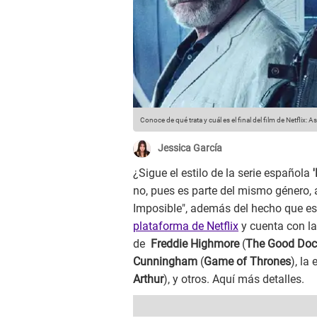
Conoce de qué trata y cuál es el final del film de Netflix: A
Jessica García
¿Sigue el estilo de la serie española
'
no, pues es parte del mismo género,
Imposible", además del hecho que e
plataforma de Netflix
y cuenta con la
de
Freddie Highmore
(
The Good Doc
Cunningham
(
Game of Thrones
), la
Arthur
), y otros. Aquí más detalles.