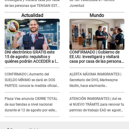
investigará y visitará casa por casa
de Tefi Valenzuela a Premios
de las personas que TENGAN ESTE
Juventud
TRABAJO
Actualidad
Mundo
DNI electrónico GRATIS este
CONFIRMADO | Gobierno de
15 de agosto: requisitos y
EE.UU. investigará y visitará
quiénes podrán ACCEDER a la
casa por casa de las personas
campaña
que TENGAN ESTE TRABAJO
CONFIRMADO | Aumento del
ALERTA MÁXIMA INMIGRANTES |
SUELDO MÍNIMO se dará en DOS
Secretario del DHS, Markwayne
PARTES: conoce la medida oficial
Mullin, hace alarmante
del Ministerio de Economía
declaración: "Ahora vamos por
ellos"
Plaza Vea anuncia CIERRE TOTAL
ATENCIÓN INMIGRANTES | Así es
de sus tiendas a nivel nacional
el NUEVO TRÁMITE para renovar tu
durante el 12 de agosto por este
permiso de trabajo EAD en agosto
MOTIVO
del 2026