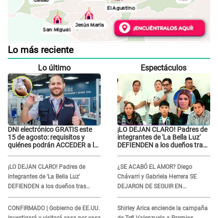
Lo más reciente
Lo último
Espectáculos
DNI electrónico GRATIS este
¡LO DEJAN CLARO! Padres de
15 de agosto: requisitos y
integrantes de 'La Bella Luz'
quiénes podrán ACCEDER a la
DEFIENDEN a los dueños tras
campaña
denuncia: “Nunca vimos
nada...”
¡LO DEJAN CLARO! Padres de
¿SE ACABÓ EL AMOR? Diego
integrantes de 'La Bella Luz'
Chávarri y Gabriela Herrera SE
DEFIENDEN a los dueños tras
DEJARON DE SEGUIR EN
denuncia: “Nunca vimos nada...”
INSTAGRAM y él ANUNCIÓ SU
RENUNCIA A SU PODCAST
CONFIRMADO | Gobierno de EE.UU.
Shirley Arica enciende la campaña