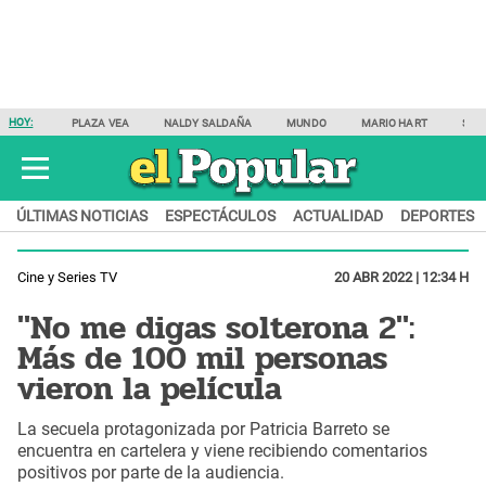
HOY:
PLAZA VEA
NALDY SALDAÑA
MUNDO
MARIO HART
SAM
ÚLTIMAS NOTICIAS
ESPECTÁCULOS
ACTUALIDAD
DEPORTES
Cine y Series TV
20 ABR 2022 | 12:34 H
"No me digas solterona 2":
Más de 100 mil personas
vieron la película
La secuela protagonizada por Patricia Barreto se
encuentra en cartelera y viene recibiendo comentarios
positivos por parte de la audiencia.