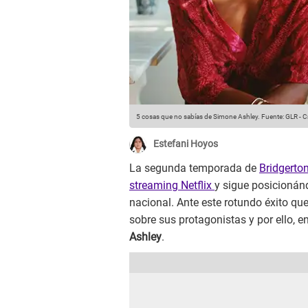
5 cosas que no sabías de Simone Ashley.
Fuente: GLR
-
C
Estefani Hoyos
La segunda temporada de
Bridgerto
streaming Netflix
y sigue posicionán
nacional. Ante este rotundo éxito q
sobre sus protagonistas y por ello, 
Ashley
.