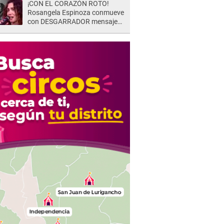
¡CON EL CORAZÓN ROTO!
Rosangela Espinoza conmueve
con DESGARRADOR mensaje
tras terrible pérdida: "Descansa
en paz..."