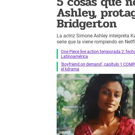
5 cosas que n
Ashley, prota
Bridgerton
La actriz Simone Ashley interpreta 
serie que la viene rompiendo en Netfl
One Piece live action temporada 2: fecha 
Latinoamérica
'Boyfriend on demand', capítulo 1 COMP
el kdrama