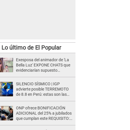
Lo último de El Popular
Exesposa del animador de 'La
Bella Luz' EXPONE CHATS que
evidenciarían supuesto
romance clandestino con Naldy
Saldaña, pese a tener pareja
SILENCIO SÍSMICO | IGP
advierte posible TERREMOTO
de 8.8 en Perú: estas son las
zonas más expuestas
ONP ofrece BONIFICACIÓN
ADICIONAL del 25% a jubilados
que cumplan este REQUISITO:
revisa si accedes aquí